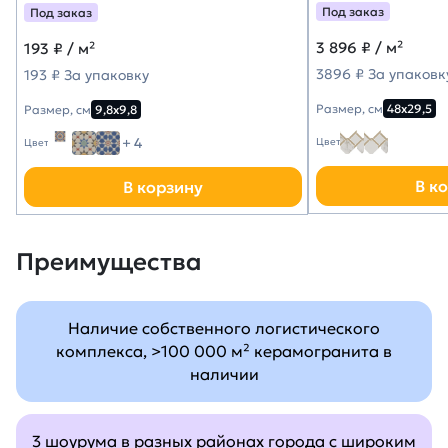
Под заказ
Под заказ
3 896
₽ / м²
193
₽ / м²
3896 ₽ За упаковк
193 ₽ За упаковку
Размер, см
48х29,5
Размер, см
9,8х9,8
+ 4
Цвет
Цвет
В к
В корзину
Преимущества
Наличие собственного логистического
комплекса, >100 000 м² керамогранита в
наличии
3 шоурума в разных районах города с широким