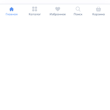
Главная
Каталог
Избранное
Поиск
Корзина
Индивидуальный подход к
каждому клиенту
Станьте нашим клиентом и
получайте все выгоды
нашей партнерской
программы
Заказать звонок
Ранее вы смотрели