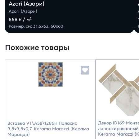
Azori (Азори)
Azori (Азори)
868 ₽ / м²
Размер, см: 31,5х63, 60х60
Похожие товары
Декор ID169 Монт
Вставка VT\A58\1266H Паласио
лаппатированный 
9,8x9,8x0,7, Kerama Marazzi (Керама
Kerama Marazzi (
Марацци)