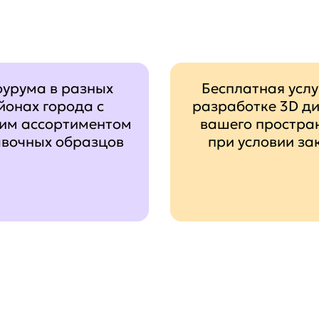
оурума в разных
Бесплатная услу
йонах города с
разработке 3D д
им ассортиментом
вашего простра
авочных образцов
при условии за