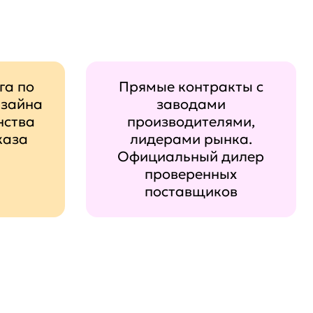
га по
Прямые контракты с
изайна
заводами
нства
производителями,
каза
лидерами рынка.
Официальный дилер
проверенных
поставщиков