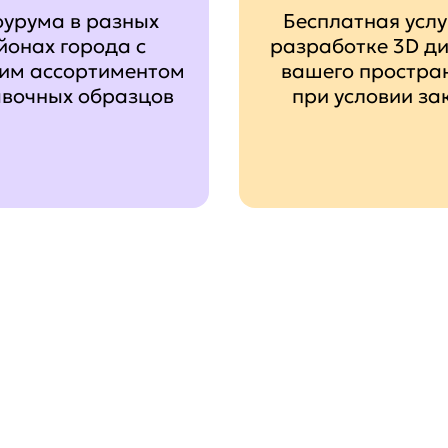
оурума в разных
Бесплатная услу
йонах города с
разработке 3D д
им ассортиментом
вашего простра
авочных образцов
при условии за