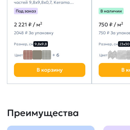
частей 9,8x9,8x0,7, Kerama
Marazzi (Керама Марацци)
Под заказ
В наличии
2 221
₽ / м²
750
₽ / м²
2048 ₽ За упаковку
750 ₽ За упако
Размер, см
9,8х9,8
Размер, см
23х30
+ 6
Цвет
Цвет
В корзину
В к
Преимущества