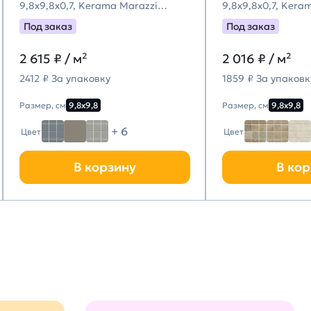
9,8x9,8x0,7, Kerama Marazzi
9,8x9,8x0,7, Kera
(Керама Марацци)
(Керама Марацци
Под заказ
Под заказ
2 615
₽ / м²
2 016
₽ / м²
2412 ₽ За упаковку
1859 ₽ За упаковк
Размер, см
9,8х9,8
Размер, см
9,8х9,8
+ 6
Цвет
Цвет
В корзину
В кор