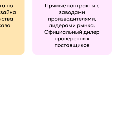
га по
Прямые контракты с
изайна
заводами
нства
производителями,
каза
лидерами рынка.
Официальный дилер
проверенных
поставщиков