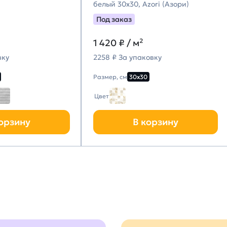
белый 30х30, Azori (Азори)
Под заказ
1 420
₽ / м²
вку
2258 ₽ За упаковку
Размер, см
30х30
Цвет
орзину
В корзину