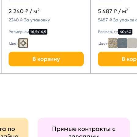
2 240
₽ / м²
5 487
₽ / м²
2240 ₽ За упаковку
5487 ₽ За упаковк
Размер, см
16,5х16,5
Размер, см
60х60
Цвет
Цвет
В корзину
В кор
га по
Прямые контракты с
изайна
заводами