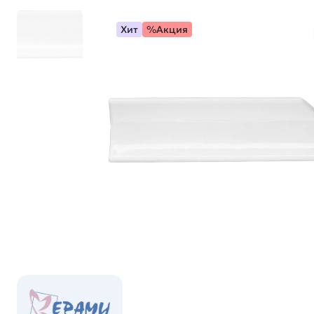
Хит
%Акция