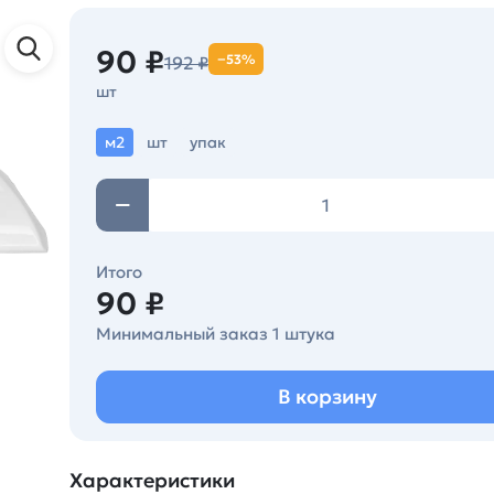
90 ₽
−53%
192 ₽
шт
м2
шт
упак
Итого
90 ₽
Минимальный заказ 1 штука
В корзину
Характеристики