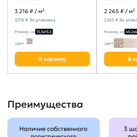
3 216
₽ / м²
2 265
₽ / м²
3216 ₽ За упаковку
2265 ₽ За упак
Размер, см
15,5х15,5
Размер, см
40,2х
Цвет
Цвет
В корзину
В к
Преимущества
Наличие собственного
3 ш
логистического
ра