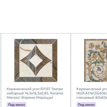
Керамический угол ID113T Театро
Керамический уг
наборный 16,5x16,5x0,85, Kerama
HGD\A516\SG6062
Marazzi (Керама Марацци)
глянцевый 60x60x
Marazzi (Керама
Под заказ
Под заказ