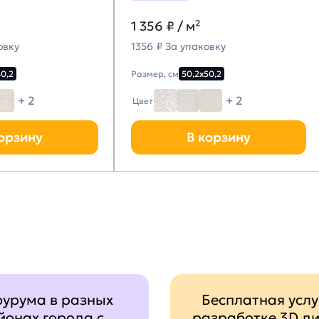
1 356
₽ / м²
овку
1356 ₽ За упаковку
40,2
Размер, см
50,2х50,2
+ 2
+ 2
Цвет
орзину
В корзину
оурума в разных
Бесплатная услу
йонах города с
разработке 3D д