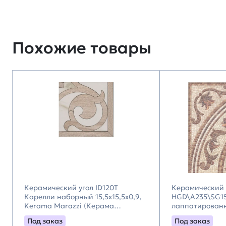
Похожие товары
Керамический угол ID120T
Керамический 
Карелли наборный 15,5x15,5x0,9,
HGD\A235\SG15
Kerama Marazzi (Керама
лаппатирован
Марацци)
40,2x40,2x0,8,
Под заказ
Под заказ
(Керама Мара