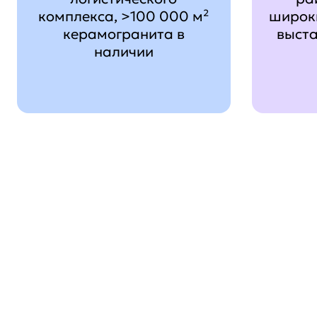
комплекса, >100 000 м²
широк
керамогранита в
выст
наличии