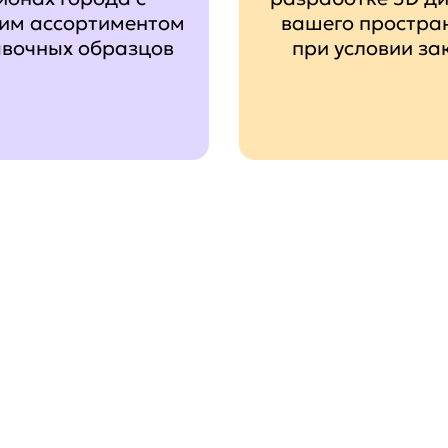
им ассортиментом
вашего простра
авочных образцов
при условии за