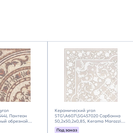
угол
Керамический угол
44L Пантеон
STG\A607\SG457020 Сорбонна
ный обрезной
50,2x50,2x0,85, Kerama Marazzi
 Kerama Marazzi
(Керама Марацци)
Под заказ
цци)