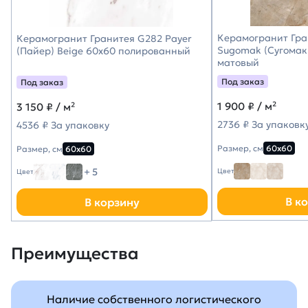
Керамогранит Гра
Керамогранит Гранитея G282 Payer
Sugomak (Сугомак
(Пайер) Beige 60х60 полированный
матовый
Под заказ
Под заказ
1 900
₽ / м²
3 150
₽ / м²
2736 ₽ За упаковк
4536 ₽ За упаковку
Размер, см
60х60
Размер, см
60х60
+ 5
Цвет
Цвет
В к
В корзину
Преимущества
Наличие собственного логистического