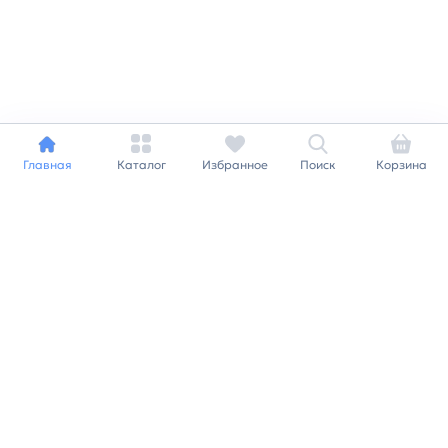
Главная
Каталог
Избранное
Поиск
Корзина
Индивидуальный подход к
каждому клиенту
Станьте нашим клиентом и
получайте все выгоды
нашей партнерской
программы