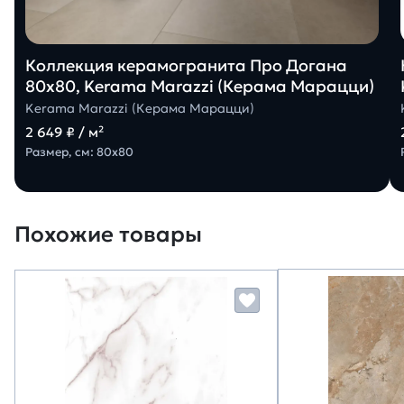
Коллекция керамогранита Про Догана
80х80, Kerama Marazzi (Керама Марацци)
Kerama Marazzi (Керама Марацци)
2 649 ₽ / м²
Размер, см: 80х80
Похожие товары