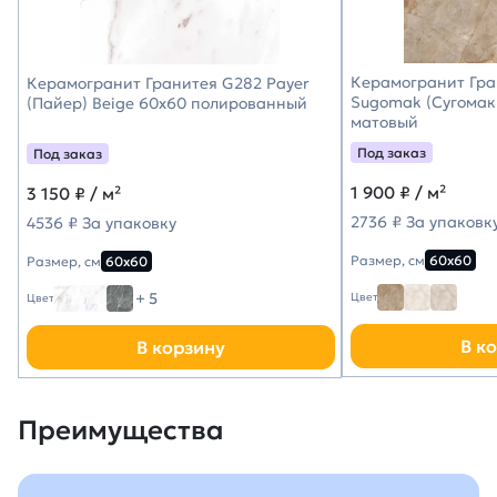
Керамогранит Гра
Керамогранит Гранитея G282 Payer
Sugomak (Сугомак
(Пайер) Beige 60х60 полированный
матовый
Под заказ
Под заказ
1 900
₽ / м²
3 150
₽ / м²
2736 ₽ За упаковк
4536 ₽ За упаковку
Размер, см
60х60
Размер, см
60х60
+ 5
Цвет
Цвет
В к
В корзину
Преимущества