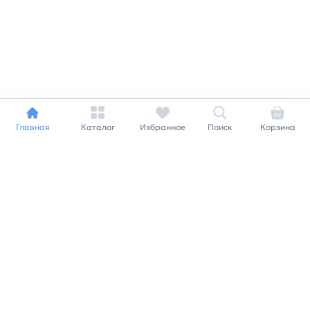
Главная
Каталог
Избранное
Поиск
Корзина
Индивидуальный подход к
каждому клиенту
Станьте нашим клиентом и
получайте все выгоды
нашей партнерской
программы