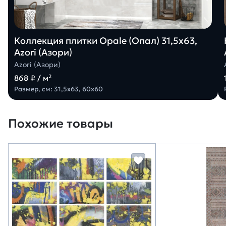
Коллекция плитки Opale (Опал) 31,5х63,
Azori (Азори)
Azori (Азори)
868 ₽ / м²
Размер, см: 31,5х63, 60х60
Похожие товары