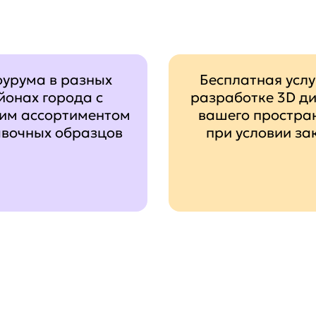
оурума в разных
Бесплатная услу
йонах города с
разработке 3D д
им ассортиментом
вашего простра
авочных образцов
при условии за