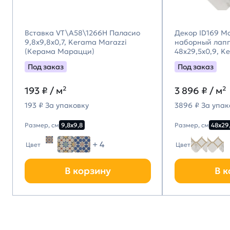
Вставка VT\A58\1266H Паласио
Декор ID169 М
9,8x9,8x0,7, Kerama Marazzi
наборный лап
(Керама Марацци)
48x29,5x0,9, K
(Керама Мара
Под заказ
Под заказ
193
₽ / м²
3 896
₽ / м²
193 ₽ За упаковку
3896 ₽ За упак
Размер, см
9,8х9,8
Размер, см
48х29
+ 4
Цвет
Цвет
В корзину
В к