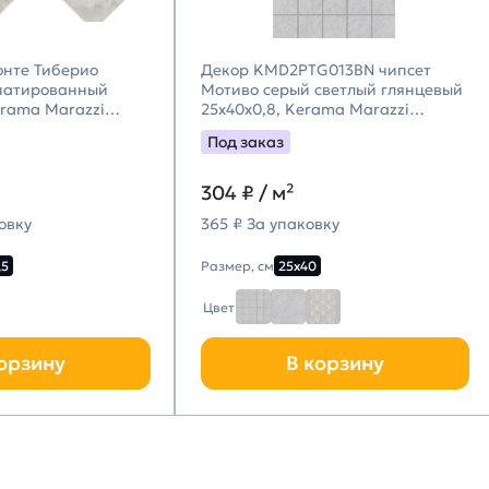
онте Тиберио
Декор KMD2PTG013BN чипсет
патированный
Мотиво серый светлый глянцевый
erama Marazzi
25x40x0,8, Kerama Marazzi
цци)
(Керама Марацци)
Под заказ
304
₽ / м²
овку
365 ₽ За упаковку
,5
Размер, см
25х40
Цвет
орзину
В корзину