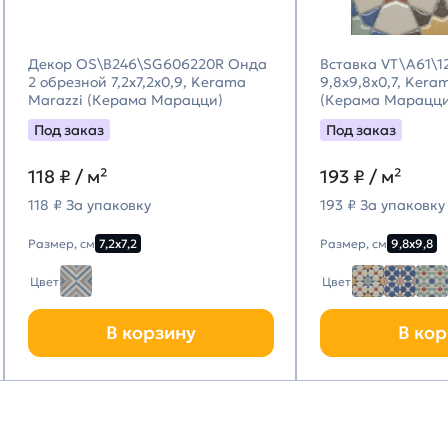
Декор OS\B246\SG606220R Онда
Вставка VT\A61\1
2 обрезной 7,2x7,2x0,9, Kerama
9,8x9,8x0,7, Kera
Marazzi (Керама Марацци)
(Керама Марацци
Под заказ
Под заказ
118
₽ / м²
193
₽ / м²
118 ₽ За упаковку
193 ₽ За упаковку
Размер, см
7,2х7,2
Размер, см
9,8х9,8
Цвет
Цвет
В корзину
В кор