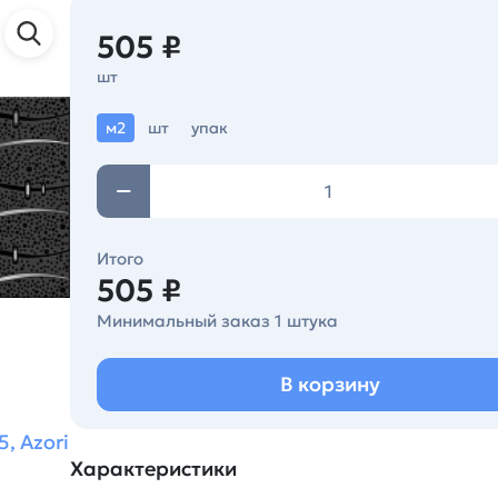
505 ₽
шт
м2
шт
упак
Итого
505 ₽
Минимальный заказ 1 штука
В корзину
, Azori
Характеристики