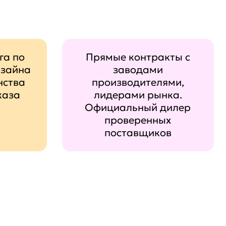
га по
Прямые контракты с
изайна
заводами
нства
производителями,
каза
лидерами рынка.
Официальный дилер
проверенных
поставщиков