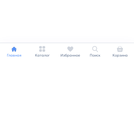
Главная
Каталог
Избранное
Поиск
Корзина
Индивидуальный подход к
каждому клиенту
Станьте нашим клиентом и
получайте все выгоды
нашей партнерской
программы