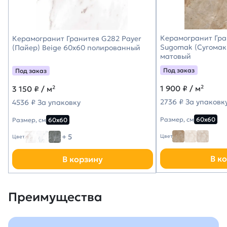
Керамогранит Гра
Керамогранит Гранитея G282 Payer
Sugomak (Сугомак
(Пайер) Beige 60х60 полированный
матовый
Под заказ
Под заказ
1 900
₽ / м²
3 150
₽ / м²
2736 ₽ За упаковк
4536 ₽ За упаковку
Размер, см
60х60
Размер, см
60х60
+ 5
Цвет
Цвет
В к
В корзину
Преимущества