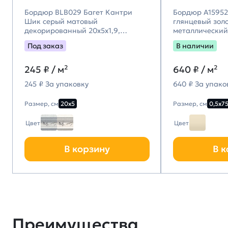
Бордюр BLB029 Багет Кантри
Бордюр A15952 
Шик серый матовый
глянцевый зол
декорированный 20x5x1,9,
металлический 
Kerama Marazzi (Керама
Под заказ
В наличии
Марацци)
245
₽ / м²
640
₽ / м²
245 ₽ За упаковку
640 ₽ За упако
Размер, см
20х5
Размер, см
0,5х7
Цвет
Цвет
В корзину
В к
Преимущества