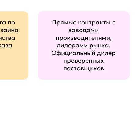
га по
Прямые контракты с
изайна
заводами
нства
производителями,
каза
лидерами рынка.
Официальный дилер
проверенных
поставщиков