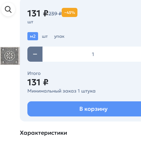
131 ₽
−45%
239 ₽
шт
м2
шт
упак
Итого
131 ₽
Минимальный заказ 1 штука
В корзину
Характеристики