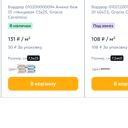
Бордюр 010200000094 Аника беж
Бордюр 010212001
01 глянцевая 7,5х25, Gracia
01 40х7,5, Gracia
Ceramica
В наличии
Под заказ
131
₽ / м²
108
₽ / м²
50 ₽ За упаковку
108 ₽ За упаковку
Размер, см
7,5х25
Размер, см
7,5х40
Цвет
Цвет
В корзину
В кор