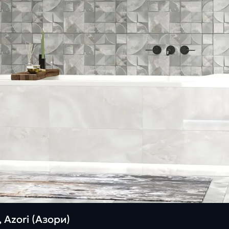
 Azori (Азори)