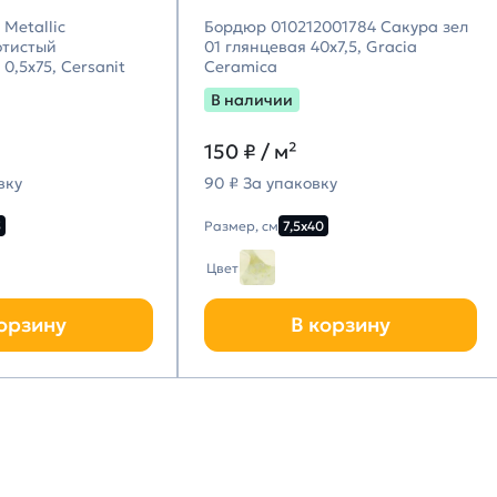
Metallic
Бордюр 010212001784 Сакура зел
отистый
01 глянцевая 40х7,5, Gracia
0,5х75, Cersanit
Ceramica
В наличии
150
₽ / м²
вку
90 ₽ За упаковку
5
Размер, см
7,5х40
Цвет
орзину
В корзину