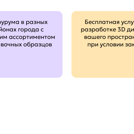
оурума в разных
Бесплатная услу
йонах города с
разработке 3D д
им ассортиментом
вашего простра
авочных образцов
при условии за