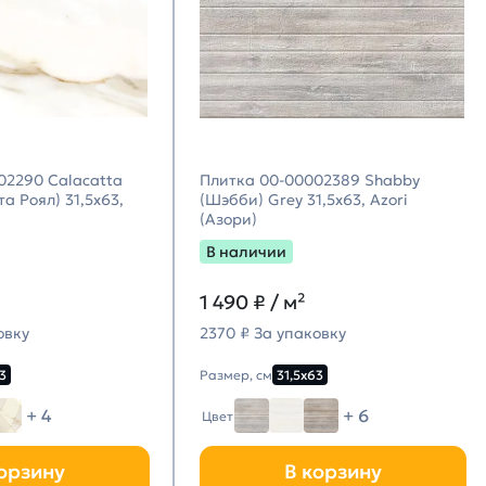
02290 Calacatta
Плитка 00-00002389 Shabby
а Роял) 31,5х63,
(Шэбби) Grey 31,5х63, Azori
(Азори)
В наличии
1 490
₽ / м²
овку
2370 ₽ За упаковку
3
Размер, см
31,5х63
+ 4
+ 6
Цвет
орзину
В корзину