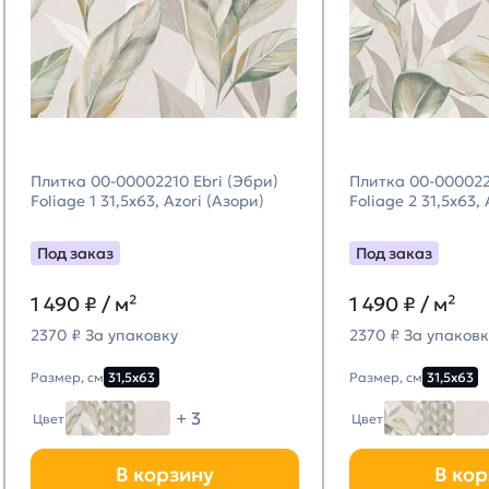
Плитка 00-00002210 Ebri (Эбри)
Плитка 00-000022
Foliage 1 31,5х63, Azori (Азори)
Foliage 2 31,5х63,
Под заказ
Под заказ
1 490
₽ / м²
1 490
₽ / м²
2370 ₽ За упаковку
2370 ₽ За упаковк
Размер, см
31,5х63
Размер, см
31,5х63
+ 3
Цвет
Цвет
В корзину
В кор