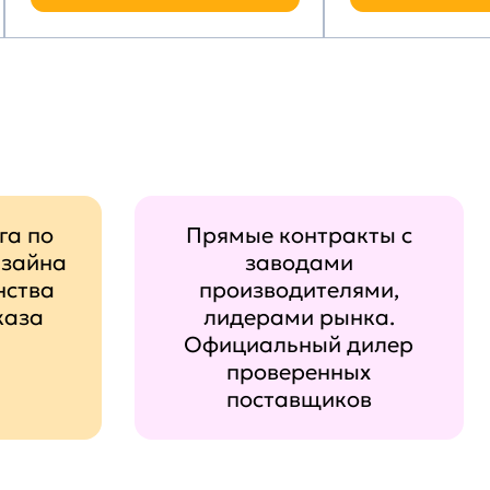
га по
Прямые контракты с
изайна
заводами
нства
производителями,
каза
лидерами рынка.
Официальный дилер
проверенных
поставщиков