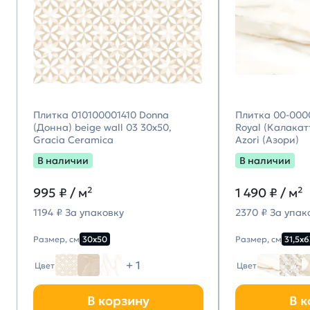
Плитка 010100001410 Donna
Плитка 00-000
(Донна) beige wall 03 30х50,
Royal (Калакатт
Gracia Ceramica
Azori (Азори)
В наличии
В наличии
995
₽ / м²
1 490
₽ / м²
1194 ₽ За упаковку
2370 ₽ За упак
Размер, см
30х50
Размер, см
31,5х6
+ 1
Цвет
Цвет
В корзину
В к