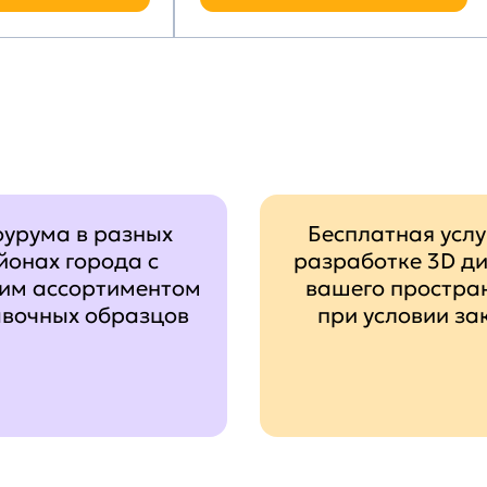
оурума в разных
Бесплатная услу
йонах города с
разработке 3D д
им ассортиментом
вашего простра
авочных образцов
при условии за