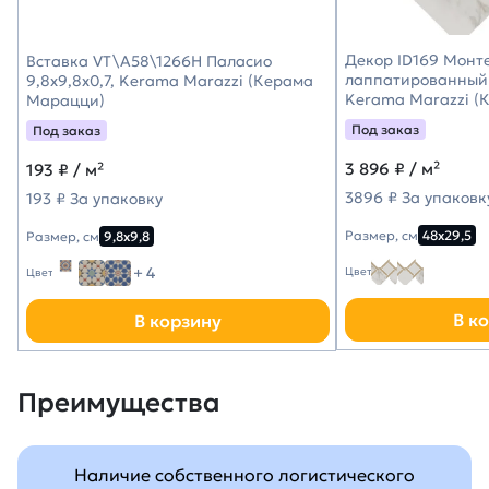
Декор ID169 Монт
Вставка VT\A58\1266H Паласио
лаппатированный 
9,8x9,8x0,7, Kerama Marazzi (Керама
Kerama Marazzi (
Марацци)
Под заказ
Под заказ
3 896
₽ / м²
193
₽ / м²
3896 ₽ За упаковк
193 ₽ За упаковку
Размер, см
48х29,5
Размер, см
9,8х9,8
+ 4
Цвет
Цвет
В к
В корзину
Преимущества
Наличие собственного логистического