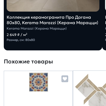
Коллекция керамогранита Про Догана
80х80, Kerama Marazzi (Керама Марацци)
Kerama Marazzi (Керама Марацци)
2 649 ₽ / м²
Размер, см: 80х80
Похожие товары