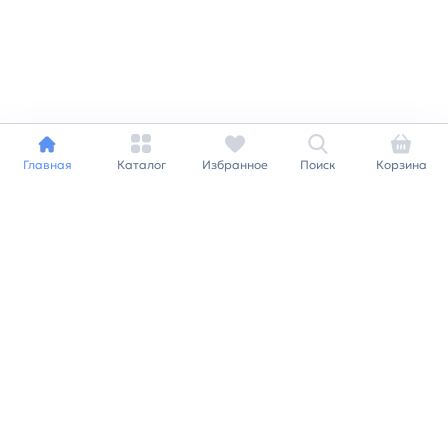
Главная
Каталог
Избранное
Поиск
Корзина
Индивидуальный подход к
каждому клиенту
Станьте нашим клиентом и
получайте все выгоды
нашей партнерской
программы