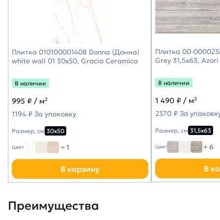
Плитка 00-000023
Плитка 010100001408 Donna (Донна)
Grey 31,5х63, Azori
white wall 01 30х50, Gracia Ceramica
В наличии
В наличии
1 490
₽ / м²
995
₽ / м²
2370 ₽ За упаковк
1194 ₽ За упаковку
Размер, см
31,5х63
Размер, см
30х50
+ 6
+ 1
Цвет
Цвет
В к
В корзину
Преимущества