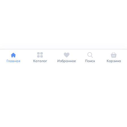
Главная
Каталог
Избранное
Поиск
Корзина
Индивидуальный подход к
каждому клиенту
Станьте нашим клиентом и
получайте все выгоды
нашей партнерской