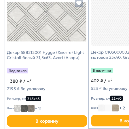
Декор 0103000002
Декор 588212001 Hygge (Хьюгге) Light
матовая 25х40, Gr
Cristall белый 31,5х63, Azori (Азори)
В наличии
Под заказ
402
₽ / м²
1 380
₽ / м²
523 ₽ За упаковку
2195 ₽ За упаковку
Размер, см
25х40
Размер, см
31,5х63
+ 2
+ 11
Цвет
Цвет
В к
В корзину