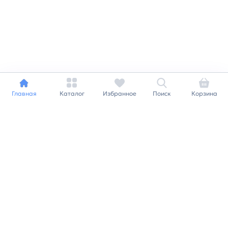
Главная
Каталог
Избранное
Поиск
Корзина
Индивидуальный подход к
каждому клиенту
Станьте нашим клиентом и
получайте все выгоды
нашей партнерской
программы