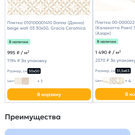
Плитка 00-0000229
Плитка 010100001410 Donna (Донна)
(Калакатта Роял) 3
beige wall 03 30х50, Gracia Ceramica
(Азори)
В наличии
В наличии
1 490
₽ / м²
995
₽ / м²
2370 ₽ За упаковк
1194 ₽ За упаковку
Размер, см
31,5х63
Размер, см
30х50
+ 4
+ 1
Цвет
Цвет
В к
В корзину
Преимущества