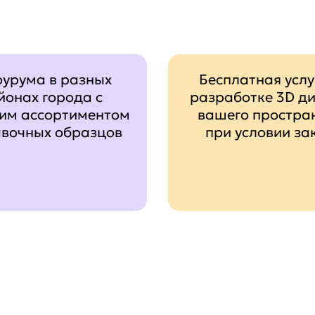
оурума в разных
Бесплатная услу
йонах города с
разработке 3D д
им ассортиментом
вашего простра
авочных образцов
при условии за