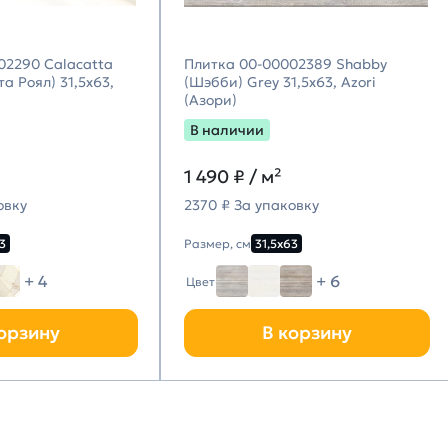
02290 Calacatta
Плитка 00-00002389 Shabby
а Роял) 31,5х63,
(Шэбби) Grey 31,5х63, Azori
(Азори)
В наличии
1 490
₽ / м²
овку
2370 ₽ За упаковку
3
Размер, см
31,5х63
+ 4
+ 6
Цвет
орзину
В корзину