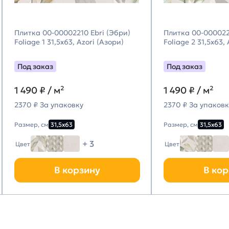
Плитка 00-00002210 Ebri (Эбри)
Плитка 00-000022
Foliage 1 31,5х63, Azori (Азори)
Foliage 2 31,5х63,
Под заказ
Под заказ
1 490
₽ / м²
1 490
₽ / м²
2370 ₽ За упаковку
2370 ₽ За упаковк
Размер, см
31,5х63
Размер, см
31,5х63
+ 3
Цвет
Цвет
В корзину
В кор