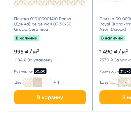
Плитка 010100001410 Donna
Плитка 00-000
(Донна) beige wall 03 30х50,
Royal (Калакатт
Gracia Ceramica
Azori (Азори)
В наличии
В наличии
995
₽ / м²
1 490
₽ / м²
1194 ₽ За упаковку
2370 ₽ За упак
Размер, см
30х50
Размер, см
31,5х6
+ 1
Цвет
Цвет
В корзину
В к