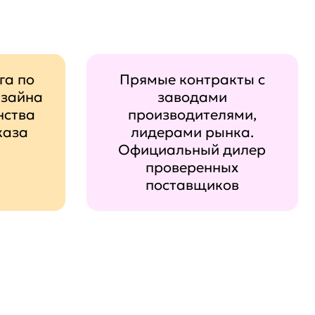
га по
Прямые контракты с
изайна
заводами
нства
производителями,
каза
лидерами рынка.
Официальный дилер
проверенных
поставщиков