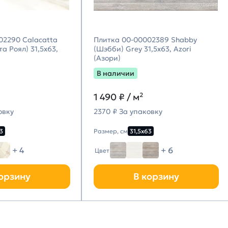
02290 Calacatta
Плитка 00-00002389 Shabby
а Роял) 31,5х63,
(Шэбби) Grey 31,5х63, Azori
(Азори)
В наличии
1 490
₽ / м²
овку
2370 ₽ За упаковку
3
Размер, см
31,5х63
+ 4
+ 6
Цвет
орзину
В корзину