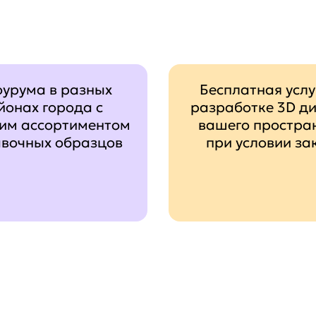
оурума в разных
Бесплатная услу
йонах города с
разработке 3D д
им ассортиментом
вашего простра
авочных образцов
при условии за