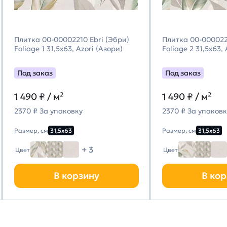
Плитка 00-00002210 Ebri (Эбри)
Плитка 00-000022
Foliage 1 31,5х63, Azori (Азори)
Foliage 2 31,5х63,
Под заказ
Под заказ
1 490
₽ / м²
1 490
₽ / м²
2370 ₽ За упаковку
2370 ₽ За упаковк
Размер, см
31,5х63
Размер, см
31,5х63
+ 3
Цвет
Цвет
В корзину
В кор