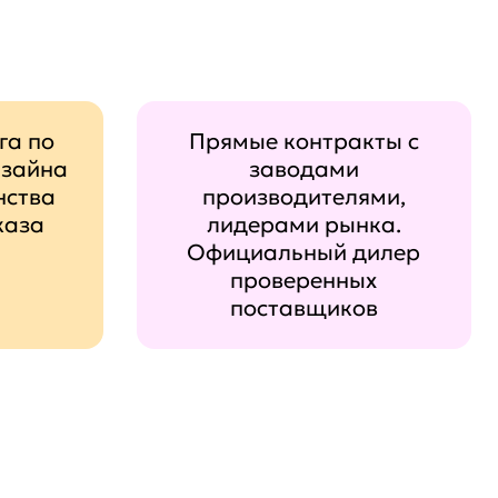
га по
Прямые контракты с
изайна
заводами
нства
производителями,
каза
лидерами рынка.
Официальный дилер
проверенных
поставщиков