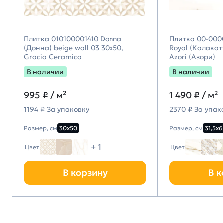
Плитка 010100001410 Donna
Плитка 00-000
(Донна) beige wall 03 30х50,
Royal (Калакатт
Gracia Ceramica
Azori (Азори)
В наличии
В наличии
995
₽ / м²
1 490
₽ / м²
1194 ₽ За упаковку
2370 ₽ За упак
Размер, см
30х50
Размер, см
31,5х6
+ 1
Цвет
Цвет
В корзину
В к