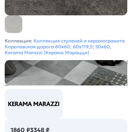
Коллекция:
Коллекция ступеней и керамогранита
Королевская дорога 60х60; 60х119,5; 30x60,
Kerama Marazzi (Керама Марацци)
1860 ₽
3348 ₽