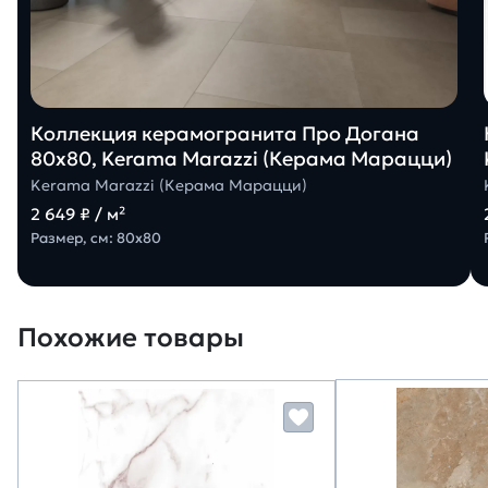
Коллекция керамогранита Про Догана
80х80, Kerama Marazzi (Керама Марацци)
Kerama Marazzi (Керама Марацци)
2 649 ₽ / м²
Размер, см: 80х80
Похожие товары