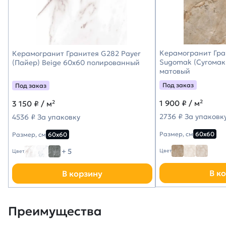
Керамогранит Гра
Керамогранит Гранитея G282 Payer
Sugomak (Сугомак
(Пайер) Beige 60х60 полированный
матовый
Под заказ
Под заказ
1 900
₽ / м²
3 150
₽ / м²
2736 ₽ За упаковк
4536 ₽ За упаковку
Размер, см
60х60
Размер, см
60х60
+ 5
Цвет
Цвет
В к
В корзину
Преимущества