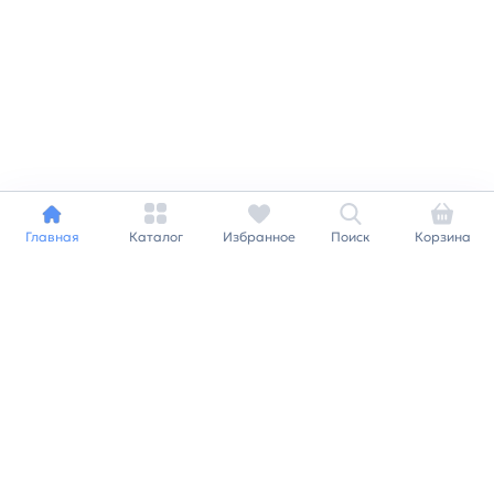
Главная
Каталог
Избранное
Поиск
Корзина
Индивидуальный подход к
каждому клиенту
Станьте нашим клиентом и
получайте все выгоды
нашей партнерской