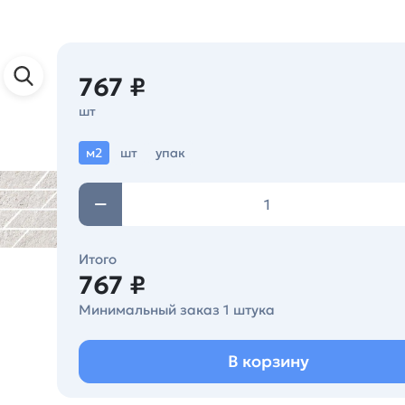
767 ₽
шт
м2
шт
упак
Итого
767 ₽
Минимальный заказ 1 штука
В корзину