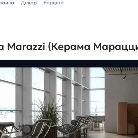
заика
Декор
Бордюр
a Marazzi (Керама Марацц