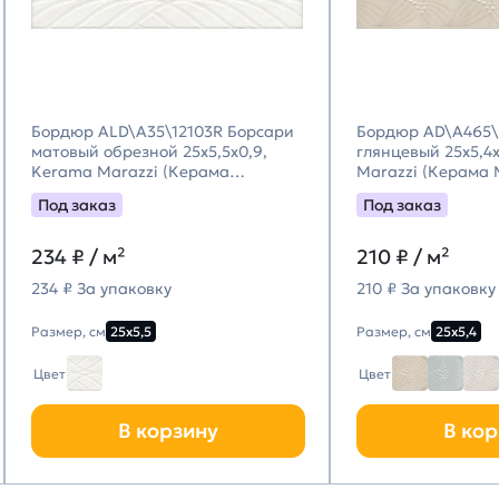
Бордюр ALD\A35\12103R Борсари
Бордюр AD\A465\
матовый обрезной 25x5,5x0,9,
глянцевый 25x5,4
Kerama Marazzi (Керама
Marazzi (Керама
Марацци)
Под заказ
Под заказ
234
₽ / м²
210
₽ / м²
234 ₽ За упаковку
210 ₽ За упаковку
Размер, см
25х5,5
Размер, см
25х5,4
Цвет
Цвет
В корзину
В кор