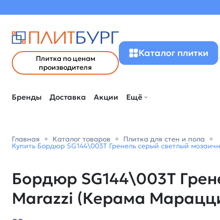
Каталог плитки
Плитка по ценам
производителя
Бренды
Доставка
Акции
Ещё
Главная
Каталог товаров
Плитка для стен и пола
Купить Бордюр SG144\003T Гренель серый светлый мозаичн
Бордюр SG144\003T Грене
Marazzi (Керама Марацц