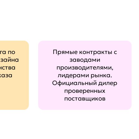
га по
Прямые контракты с
изайна
заводами
нства
производителями,
каза
лидерами рынка.
Официальный дилер
проверенных
поставщиков