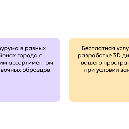
оурума в разных
Бесплатная услу
йонах города с
разработке 3D д
им ассортиментом
вашего простра
авочных образцов
при условии за