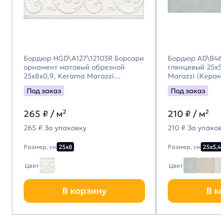
Бордюр HGD\A127\12103R Борсари
Бордюр AD\B46
орнамент матовый обрезной
глянцевый 25x5
25x8x0,9, Kerama Marazzi
Marazzi (Кера
(Керама Марацци)
Под заказ
Под заказ
265
₽ / м²
210
₽ / м²
265 ₽ За упаковку
210 ₽ За упако
Размер, см
25х8
Размер, см
25х5,4
Цвет
Цвет
В корзину
В к