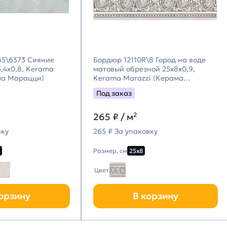
5\6373 Сияние
Бордюр 12110R\8 Город на воде
,4x0,8, Kerama
матовый обрезной 25x8x0,9,
ма Марацци)
Kerama Marazzi (Керама
Марацци)
Под заказ
265
₽ / м²
вку
265 ₽ За упаковку
Размер, см
25х8
Цвет
орзину
В корзину