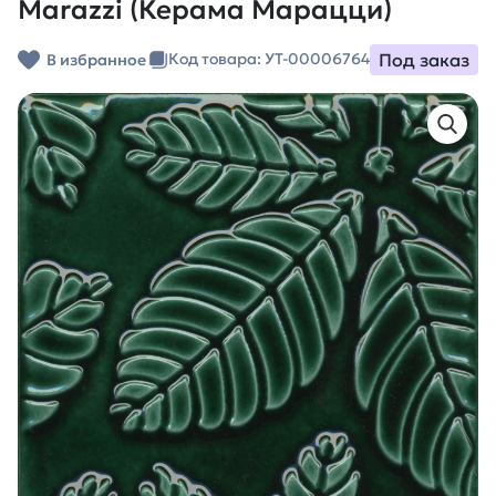
Marazzi (Керама Марацци)
Под заказ
Код товара: УТ-00006764
В избранное