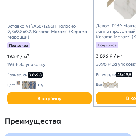
Декор ID169 Монт
Вставка VT\A58\1266H Паласио
лаппатированный 
9,8x9,8x0,7, Kerama Marazzi (Керама
Kerama Marazzi (
Марацци)
Под заказ
Под заказ
3 896
₽ / м²
193
₽ / м²
3896 ₽ За упаковк
193 ₽ За упаковку
Размер, см
48х29,5
Размер, см
9,8х9,8
+ 4
Цвет
Цвет
В к
В корзину
Преимущества