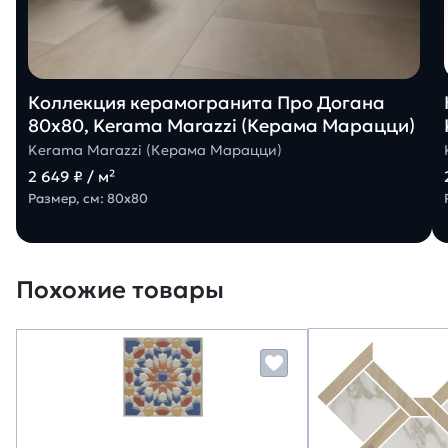
Коллекция керамогранита Про Догана
80х80, Kerama Marazzi (Керама Марацци)
Kerama Marazzi (Керама Марацци)
2 649 ₽ / м²
Размер, см: 80х80
Похожие товары