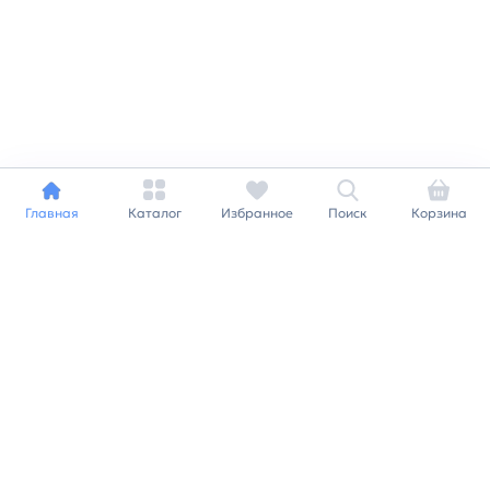
Главная
Каталог
Избранное
Поиск
Корзина
Индивидуальный подход к
каждому клиенту
Станьте нашим клиентом и
получайте все выгоды
нашей партнерской
программы