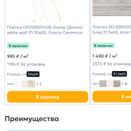
Плитка 00-000023
Плитка 010100001408 Donna (Донна)
Grey 31,5х63, Azori
white wall 01 30х50, Gracia Ceramica
В наличии
В наличии
1 490
₽ / м²
995
₽ / м²
2370 ₽ За упаковк
1194 ₽ За упаковку
Размер, см
31,5х63
Размер, см
30х50
+ 6
+ 1
Цвет
Цвет
В к
В корзину
Преимущества