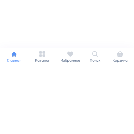
Главная
Каталог
Избранное
Поиск
Корзина
Индивидуальный подход к
каждому клиенту
Станьте нашим клиентом и
получайте все выгоды
нашей партнерской
программы