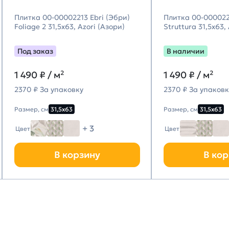
Плитка 00-00002213 Ebri (Эбри)
Плитка 00-000022
Foliage 2 31,5х63, Azori (Азори)
Struttura 31,5х63,
Под заказ
В наличии
1 490
₽ / м²
1 490
₽ / м²
2370 ₽ За упаковку
2370 ₽ За упаковк
Размер, см
31,5х63
Размер, см
31,5х63
+ 3
Цвет
Цвет
В корзину
В кор