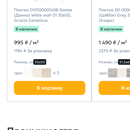
Плитка 010100001408 Donna
Плитка 00-000
(Донна) white wall 01 30х50,
(Шэбби) Grey 31
Gracia Ceramica
(Азори)
В наличии
В наличии
995
₽ / м²
1 490
₽ / м²
1194 ₽ За упаковку
2370 ₽ За упак
Размер, см
30х50
Размер, см
31,5х6
+ 1
Цвет
Цвет
В корзину
В к