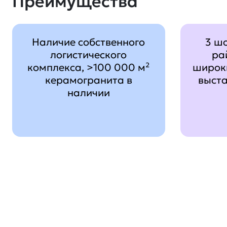
Преимущества
Наличие собственного
3 ш
логистического
ра
комплекса, >100 000 м²
широк
керамогранита в
выст
наличии