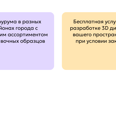
оурума в разных
Бесплатная услу
йонах города с
разработке 3D д
им ассортиментом
вашего простра
авочных образцов
при условии за