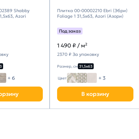
02389 Shabby
Плитка 00-00002210 Ebri (Эбри)
,5х63, Azori
Foliage 1 31,5х63, Azori (Азори)
Под заказ
1 490
₽ / м²
овку
2370 ₽ За упаковку
3
Размер, см
31,5х63
+ 6
+ 3
Цвет
орзину
В корзину