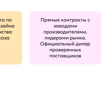
га по
Прямые контракты с
изайна
заводами
нства
производителями,
каза
лидерами рынка.
Официальный дилер
проверенных
поставщиков