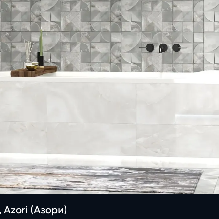
 Azori (Азори)