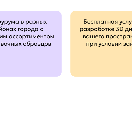
оурума в разных
Бесплатная услу
йонах города с
разработке 3D д
им ассортиментом
вашего простра
авочных образцов
при условии за