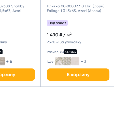
02389 Shabby
Плитка 00-00002210 Ebri (Эбри)
,5х63, Azori
Foliage 1 31,5х63, Azori (Азори)
Под заказ
1 490
₽ / м²
овку
2370 ₽ За упаковку
3
Размер, см
31,5х63
+ 6
+ 3
Цвет
орзину
В корзину