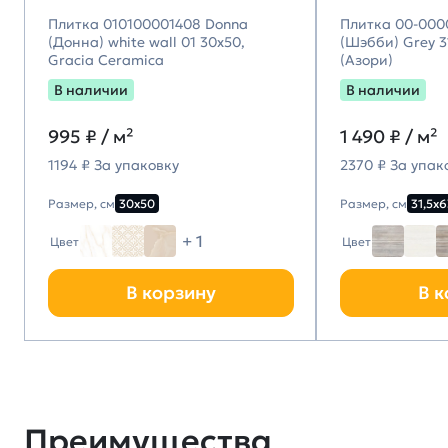
Плитка 010100001408 Donna
Плитка 00-000
(Донна) white wall 01 30х50,
(Шэбби) Grey 31
Gracia Ceramica
(Азори)
В наличии
В наличии
995
₽ / м²
1 490
₽ / м²
1194 ₽ За упаковку
2370 ₽ За упак
Размер, см
30х50
Размер, см
31,5х6
+ 1
Цвет
Цвет
В корзину
В к
Преимущества