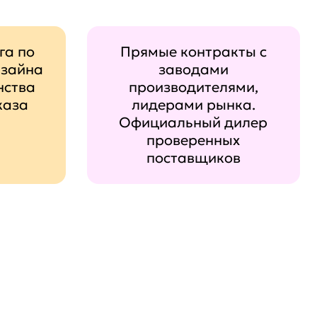
га по
Прямые контракты с
изайна
заводами
нства
производителями,
каза
лидерами рынка.
Официальный дилер
проверенных
поставщиков