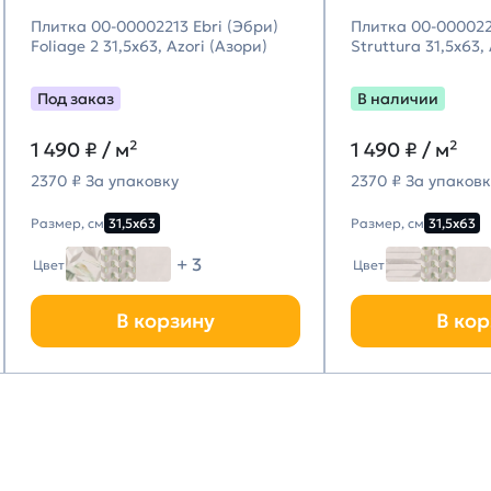
Плитка 00-00002213 Ebri (Эбри)
Плитка 00-000022
Foliage 2 31,5х63, Azori (Азори)
Struttura 31,5х63,
Под заказ
В наличии
1 490
₽ / м²
1 490
₽ / м²
2370 ₽ За упаковку
2370 ₽ За упаковк
Размер, см
31,5х63
Размер, см
31,5х63
+ 3
Цвет
Цвет
В корзину
В кор