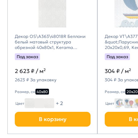
Декор OS\A363\48018R Беллони
Декор VT\A377
белый матовый структура
&quot;Парусни
обрезной 40x80x1, Kerama
20x20x0,69, K
Marazzi (Керама Марацци)
(Керама Мара
Под заказ
Под заказ
2 623
₽ / м²
304
₽ / м²
2623 ₽ За упаковку
304 ₽ За упако
Размер, см
40х80
Размер, см
20х20
+ 2
Цвет
Цвет
В корзину
В к