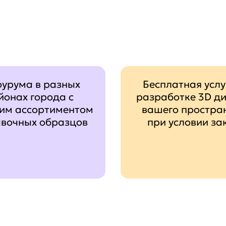
оурума в разных
Бесплатная услу
йонах города с
разработке 3D д
им ассортиментом
вашего простра
авочных образцов
при условии за