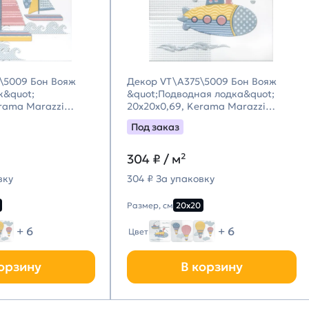
\5009 Бон Вояж
Декор VT\A375\5009 Бон Вояж
к&quot;
&quot;Подводная лодка&quot;
erama Marazzi
20x20x0,69, Kerama Marazzi
цци)
(Керама Марацци)
Под заказ
304
₽ / м²
вку
304 ₽ За упаковку
Размер, см
20х20
+ 6
+ 6
Цвет
орзину
В корзину