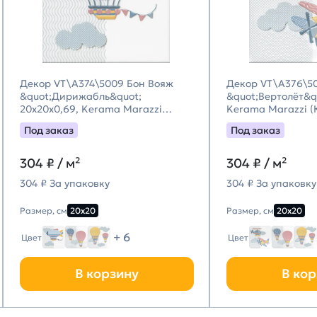
Декор VT\A374\5009 Бон Вояж
Декор VT\A376\5
&quot;Дирижабль&quot;
&quot;Вертолёт&q
20x20x0,69, Kerama Marazzi
Kerama Marazzi 
(Керама Марацци)
Марацци)
Под заказ
Под заказ
304
₽ / м²
304
₽ / м²
304 ₽ За упаковку
304 ₽ За упаковку
Размер, см
20х20
Размер, см
20х20
+ 6
Цвет
Цвет
В корзину
В кор