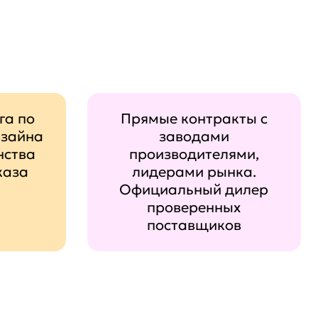
га по
Прямые контракты с
изайна
заводами
нства
производителями,
каза
лидерами рынка.
Официальный дилер
проверенных
поставщиков