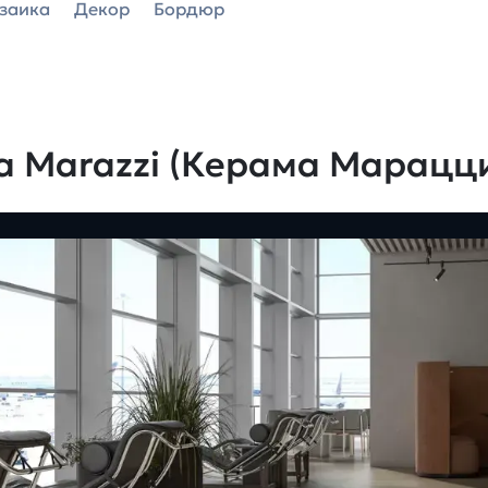
заика
Декор
Бордюр
a Marazzi (Керама Марацц