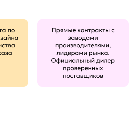
га по
Прямые контракты с
изайна
заводами
нства
производителями,
каза
лидерами рынка.
Официальный дилер
проверенных
поставщиков