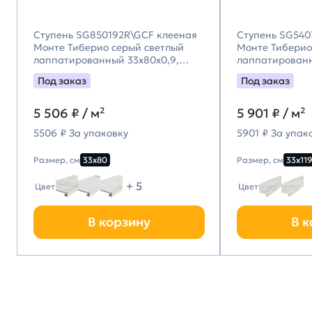
Ступень SG850192R\GCF клееная
Ступень SG540
Монте Тиберио серый светлый
Монте Тиберио
лаппатированный 33x80x0,9,
лаппатирован
Kerama Marazzi (Керама
33x119,5x0,9, 
Под заказ
Под заказ
Марацци)
(Керама Мара
5 506
₽ / м²
5 901
₽ / м²
5506 ₽ За упаковку
5901 ₽ За упак
Размер, см
33х80
Размер, см
33х119
+ 5
Цвет
Цвет
В корзину
В к