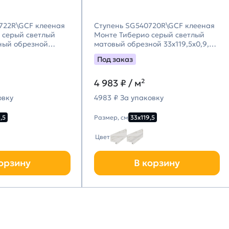
722R\GCF клееная
Ступень SG540720R\GCF клееная
 серый светлый
Монте Тиберио серый светлый
ный обрезной
матовый обрезной 33x119,5x0,9,
Kerama Marazzi
Kerama Marazzi (Керама
Под заказ
цци)
Марацци)
4 983
₽ / м²
овку
4983 ₽ За упаковку
,5
Размер, см
33х119,5
Цвет
орзину
В корзину