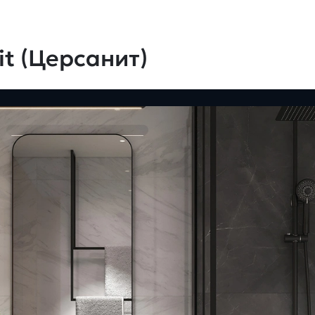
t (Церсанит)