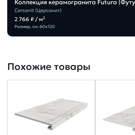
Коллекция керамогранита Futura (Футур
Cersanit (Церсанит)
2 766 ₽ / м²
Размер, см: 60х120
Похожие товары