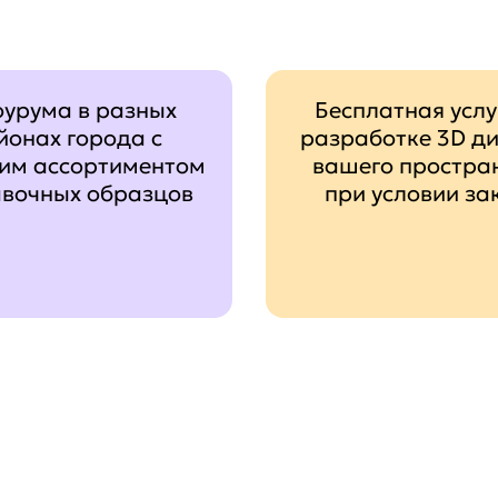
оурума в разных
Бесплатная услу
йонах города с
разработке 3D д
им ассортиментом
вашего простра
авочных образцов
при условии за