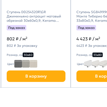
Ступень DD254320R\GR
Ступень SG84999
Джиминьяно антрацит матовый
Монте Тиберио б
обрезной 30х60x0,9, Kerama
33x80x0,9, Keram
Marazzi (Керама Марацци)
(Керама Марацци
Под заказ
Под заказ
802
₽ / м²
4 423
₽ / м²
802 ₽ За упаковку
4423 ₽ За упаковк
Размер, см
30х60
Размер, см
33х80
Цвет
Цвет
В корзину
В кор