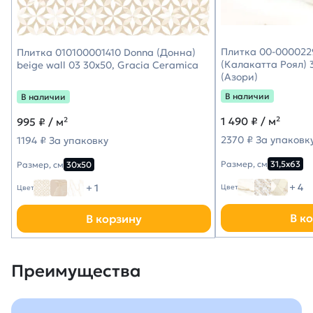
Плитка 00-0000229
Плитка 010100001410 Donna (Донна)
(Калакатта Роял) 3
beige wall 03 30х50, Gracia Ceramica
(Азори)
В наличии
В наличии
1 490
₽ / м²
995
₽ / м²
2370 ₽ За упаковк
1194 ₽ За упаковку
Размер, см
31,5х63
Размер, см
30х50
+ 4
+ 1
Цвет
Цвет
В к
В корзину
Преимущества