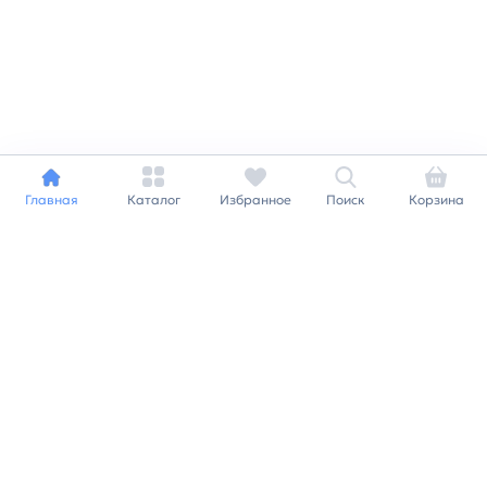
Главная
Каталог
Избранное
Поиск
Корзина
Индивидуальный подход к
каждому клиенту
Станьте нашим клиентом и
получайте все выгоды
нашей партнерской
программы