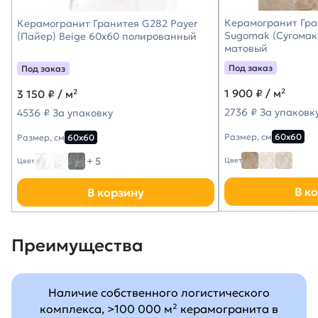
Керамогранит Гра
Керамогранит Гранитея G282 Payer
Sugomak (Сугомак
(Пайер) Beige 60х60 полированный
матовый
Под заказ
Под заказ
1 900
₽ / м²
3 150
₽ / м²
2736 ₽ За упаковк
4536 ₽ За упаковку
Размер, см
60х60
Размер, см
60х60
+ 5
Цвет
Цвет
В к
В корзину
Преимущества
Наличие собственного логистического
комплекса, >100 000 м² керамогранита в