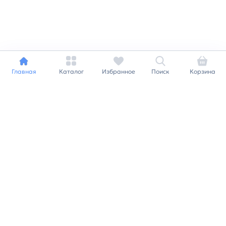
Главная
Каталог
Избранное
Поиск
Корзина
Индивидуальный подход к
каждому клиенту
Станьте нашим клиентом и
получайте все выгоды
нашей партнерской
программы
Заказать звонок