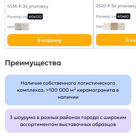
2520 ₽ За упаковк
4536 ₽ За упаковку
Размер, см
60х60
Размер, см
60х120
Цвет
Цвет
В к
В корзину
Преимущества
Наличие собственного логистического
комплекса, >100 000 м² керамогранита в
наличии
3 шоурума в разных районах города с широким
ассортиментом выставочных образцов