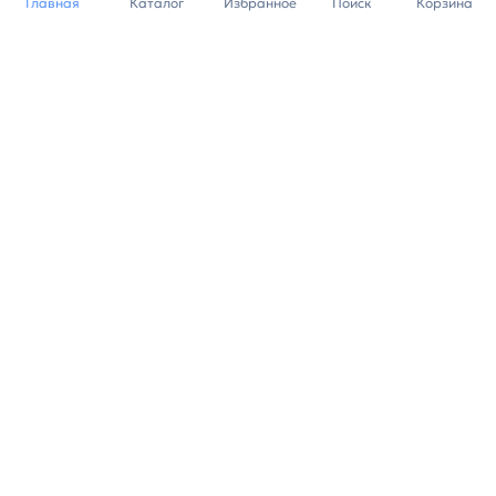
Главная
Каталог
Избранное
Поиск
Корзина
Индивидуальный подход к
каждому клиенту
Станьте нашим клиентом и
получайте все выгоды
нашей партнерской
программы
Заказать звонок
Ранее вы смотрели