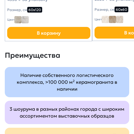
Размер, см
60х60
Размер, см
60х120
Цвет
Цвет
В к
В корзину
Преимущества
Наличие собственного логистического
комплекса, >100 000 м² керамогранита в
наличии
3 шоурума в разных районах города с широким
ассортиментом выставочных образцов