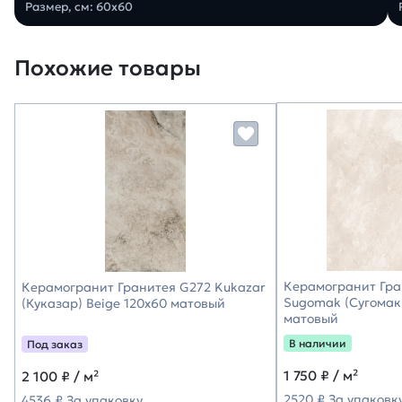
Размер, см: 60х60
Похожие товары
Керамогранит Гра
Керамогранит Гранитея G272 Kukazar
Sugomak (Сугомак)
(Куказар) Beige 120х60 матовый
матовый
В наличии
Под заказ
1 750
₽ / м²
2 100
₽ / м²
2520 ₽ За упаковк
4536 ₽ За упаковку