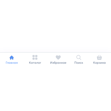
Главная
Каталог
Избранное
Поиск
Корзина
Индивидуальный подход к
каждому клиенту
Станьте нашим клиентом и
получайте все выгоды