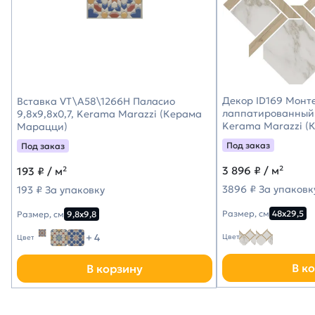
Декор ID169 Монт
Вставка VT\A58\1266H Паласио
лаппатированный 
9,8x9,8x0,7, Kerama Marazzi (Керама
Kerama Marazzi (
Марацци)
Под заказ
Под заказ
3 896
₽ / м²
193
₽ / м²
3896 ₽ За упаковк
193 ₽ За упаковку
Размер, см
48х29,5
Размер, см
9,8х9,8
+ 4
Цвет
Цвет
В к
В корзину