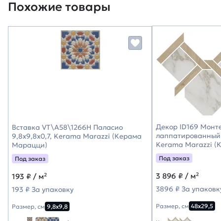
Похожие товары
Декор ID169 Монт
Вставка VT\A58\1266H Паласио
лаппатированный 
9,8x9,8x0,7, Kerama Marazzi (Керама
Kerama Marazzi (
Марацци)
Под заказ
Под заказ
3 896
₽ / м²
193
₽ / м²
3896 ₽ За упаковк
193 ₽ За упаковку
Размер, см
48х29,5
Размер, см
9,8х9,8