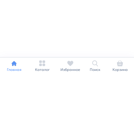
Главная
Каталог
Избранное
Поиск
Корзина
Индивидуальный подход к
каждому клиенту
Станьте нашим клиентом и
получайте все выгоды
нашей партнерской