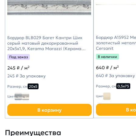
Бордюр A15952 Met
Бордюр BLB029 Багет Кантри Шик
золотистый металл
серый матовый декорированный
Cersanit
20x5x1,9, Kerama Marazzi (Керама
Марацци)
В наличии
Под заказ
640
₽ / м²
245
₽ / м²
640 ₽ За упаковку
245 ₽ За упаковку
Размер, см
0,5х75
Размер, см
20х5
Цвет
Цвет
В к
В корзину
Преимущества