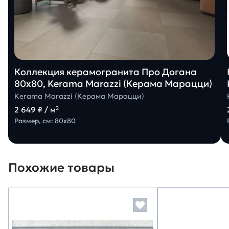
Коллекция керамогранита Про Догана
80х80, Kerama Marazzi (Керама Марацци)
Kerama Marazzi (Керама Марацци)
2 649 ₽ / м²
Размер, см: 80х80
Похожие товары