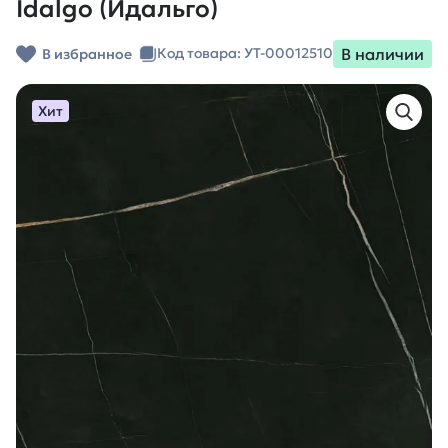
Idalgo (Идальго)
В наличии
Код товара: УТ-00012510
В избранное
Хит