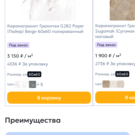
Керамогранит Гра
Керамогранит Гранитея G282 Payer
Sugomak (Сугомак
(Пайер) Beige 60х60 полированный
матовый
Под заказ
Под заказ
1 900
₽ / м²
3 150
₽ / м²
2736 ₽ За упаковк
4536 ₽ За упаковку
Размер, см
60х60
Размер, см
60х60
+ 5
Цвет
Цвет
В к
В корзину
Преимущества