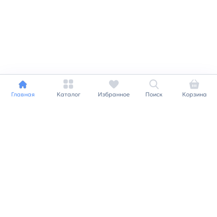
Главная
Каталог
Избранное
Поиск
Корзина
Индивидуальный подход к
каждому клиенту
Станьте нашим клиентом и
получайте все выгоды
нашей партнерской
программы