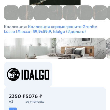
Коллекция:
Коллекция керамогранита Granite
Lusso (Люссо) 59,9х59,9, Idalgo (Идальго)
2350 ₽
5076 ₽
м2
за упаковку