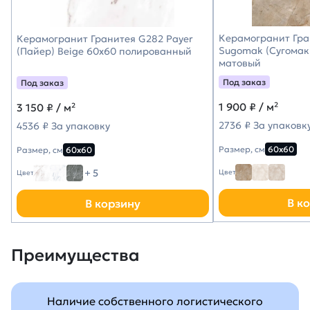
Керамогранит Гра
Керамогранит Гранитея G282 Payer
Sugomak (Сугомак
(Пайер) Beige 60х60 полированный
матовый
Под заказ
Под заказ
1 900
₽ / м²
3 150
₽ / м²
2736 ₽ За упаковк
4536 ₽ За упаковку
Размер, см
60х60
Размер, см
60х60
+ 5
Цвет
Цвет
В к
В корзину
Преимущества
Наличие собственного логистического