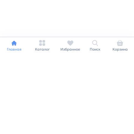
Главная
Каталог
Избранное
Поиск
Корзина
Индивидуальный подход к
каждому клиенту
Станьте нашим клиентом и
получайте все выгоды
нашей партнерской
программы