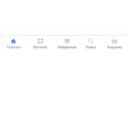
Главная
Каталог
Избранное
Поиск
Корзина
Индивидуальный подход к
каждому клиенту
Станьте нашим клиентом и
получайте все выгоды
нашей партнерской
программы