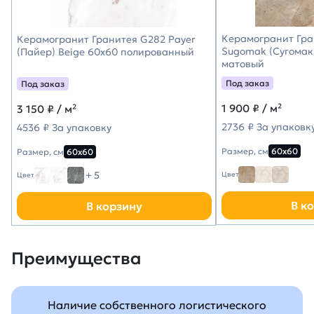
Керамогранит Гра
Керамогранит Гранитея G282 Payer
Sugomak (Сугомак
(Пайер) Beige 60х60 полированный
матовый
Под заказ
Под заказ
1 900
₽ / м²
3 150
₽ / м²
2736 ₽ За упаковк
4536 ₽ За упаковку
Размер, см
60х60
Размер, см
60х60
+ 5
Цвет
Цвет
В к
В корзину
Преимущества
Наличие собственного логистического