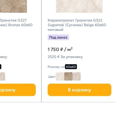
Гранитея G327
Керамогранит Гранитея G322
мак) Bronze 60х60
Sugomak (Сугомак) Beige 60х60
матовый
Под заказ
1 750
₽ / м²
овку
2520 ₽ За упаковку
0
Размер, см
60х60
Цвет
орзину
В корзину