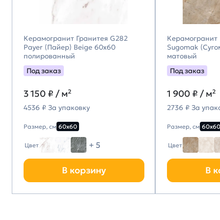
Керамогранит Гранитея G282
Керамогранит 
Payer (Пайер) Beige 60х60
Sugomak (Суго
полированный
матовый
Под заказ
Под заказ
3 150
₽ / м²
1 900
₽ / м²
4536 ₽ За упаковку
2736 ₽ За упак
Размер, см
60х60
Размер, см
60х6
+ 5
Цвет
Цвет
В корзину
В к