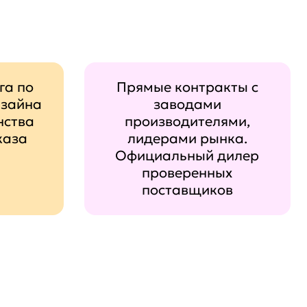
га по
Прямые контракты с
изайна
заводами
нства
производителями,
каза
лидерами рынка.
Официальный дилер
проверенных
поставщиков