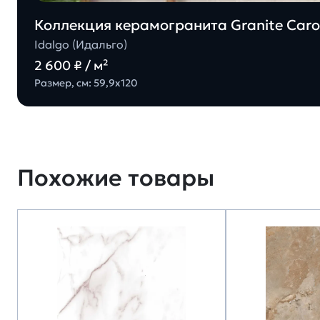
Коллекция керамогранита Granite Carol
Idalgo (Идальго)
2 600 ₽ / м²
Размер, см: 59,9х120
Похожие товары