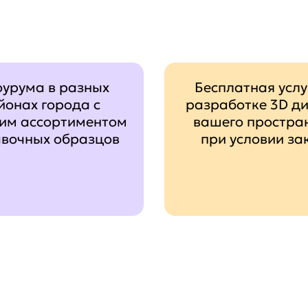
оурума в разных
Бесплатная услу
йонах города с
разработке 3D д
им ассортиментом
вашего простра
авочных образцов
при условии за