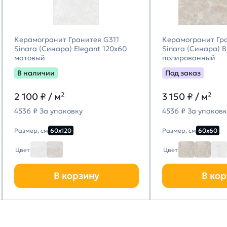
Керамогранит Гранитея G311
Керамогранит Гр
Sinara (Синара) Elegant 120х60
Sinara (Синара) 
матовый
полированный
В наличии
Под заказ
2 100
₽ / м²
3 150
₽ / м²
4536 ₽ За упаковку
4536 ₽ За упаковк
Размер, см
60х120
Размер, см
60х60
Цвет
Цвет
В корзину
В кор