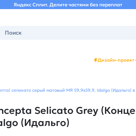
Яндекс Сплит. Делите частями без переплат
Дизайн-проект 
епта) селикато серый матовый MR 59,9х59,9, Idalgo (Идальго) в
cepta Selicato Grey (Конц
algo (Идальго)