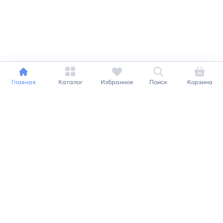
Главная
Каталог
Избранное
Поиск
Корзина
Индивидуальный подход к
каждому клиенту
Станьте нашим клиентом и
получайте все выгоды
нашей партнерской
программы