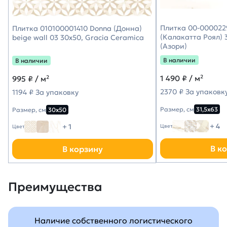
Плитка 00-0000229
Плитка 010100001410 Donna (Донна)
(Калакатта Роял) 3
beige wall 03 30х50, Gracia Ceramica
(Азори)
В наличии
В наличии
1 490
₽ / м²
995
₽ / м²
2370 ₽ За упаковк
1194 ₽ За упаковку
Размер, см
31,5х63
Размер, см
30х50
+ 4
+ 1
Цвет
Цвет
В к
В корзину
Преимущества
Наличие собственного логистического