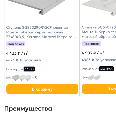
Ступень SG540720
Ступень SG850290R\GCF клееная
Монте Тиберио се
Монте Тиберио серый матовый
матовый обрезной 
33x80x0,9, Kerama Marazzi (Керама
Kerama Marazzi (
Марацци)
Под заказ
Под заказ
4 983
₽ / м²
4 423
₽ / м²
4983 ₽ За упаковк
4423 ₽ За упаковку
Размер, см
33х119,5
Размер, см
33х80
+ 5
Цвет
Цвет
В к
В корзину
Преимущества