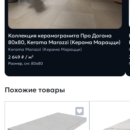
Коллекция керамогранита Про Догана
80х80, Kerama Marazzi (Керама Марацци)
Kerama Marazzi (Керама Марацци)
2 649 ₽ / м²
Размер, см: 80х80
Похожие товары