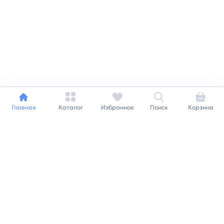
Главная
Каталог
Избранное
Поиск
Корзина
Индивидуальный подход к
каждому клиенту
Станьте нашим клиентом и
получайте все выгоды
нашей партнерской