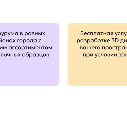
оурума в разных
Бесплатная услу
йонах города с
разработке 3D д
им ассортиментом
вашего простра
авочных образцов
при условии за