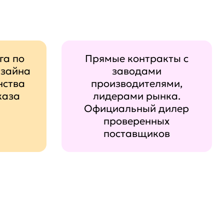
га по
Прямые контракты с
изайна
заводами
нства
производителями,
каза
лидерами рынка.
Официальный дилер
проверенных
поставщиков