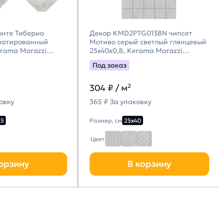
онте Тиберио
Декор KMD2PTG013BN чипсет
патированный
Мотиво серый светлый глянцевый
erama Marazzi
25x40x0,8, Kerama Marazzi
цци)
(Керама Марацци)
Под заказ
304
₽ / м²
овку
365 ₽ За упаковку
,5
Размер, см
25х40
Цвет
орзину
В корзину