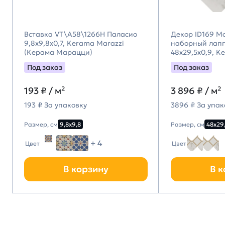
Вставка VT\A58\1266H Паласио
Декор ID169 М
9,8x9,8x0,7, Kerama Marazzi
наборный лап
(Керама Марацци)
48x29,5x0,9, K
(Керама Мара
Под заказ
Под заказ
193
₽ / м²
3 896
₽ / м²
193 ₽ За упаковку
3896 ₽ За упак
Размер, см
9,8х9,8
Размер, см
48х29
+ 4
Цвет
Цвет
В корзину
В к