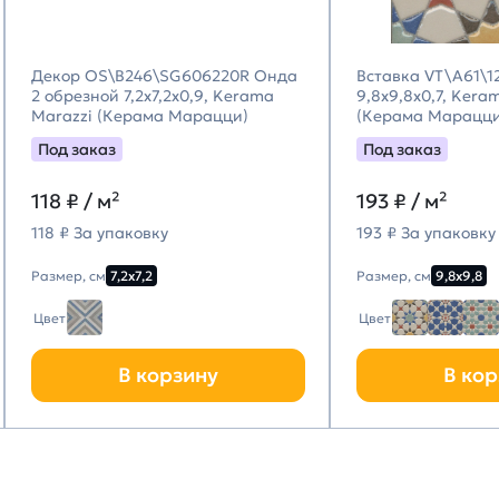
Декор OS\B246\SG606220R Онда
Вставка VT\A61\1
2 обрезной 7,2x7,2x0,9, Kerama
9,8x9,8x0,7, Kera
Marazzi (Керама Марацци)
(Керама Марацци
Под заказ
Под заказ
118
₽ / м²
193
₽ / м²
118 ₽ За упаковку
193 ₽ За упаковку
Размер, см
7,2х7,2
Размер, см
9,8х9,8
Цвет
Цвет
В корзину
В кор