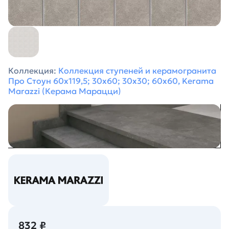
Коллекция:
Коллекция ступеней и керамогранита
Про Стоун 60х119,5; 30х60; 30х30; 60х60, Kerama
Marazzi (Керама Марацци)
832 ₽