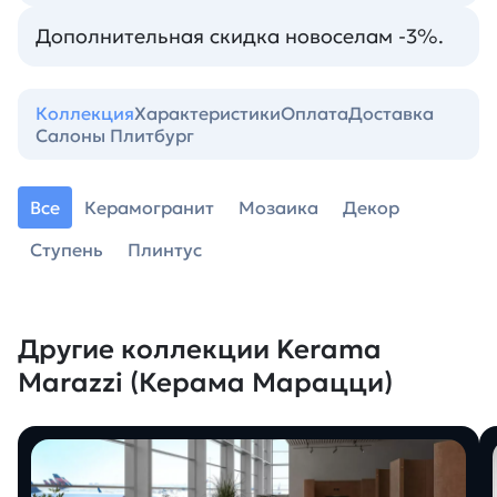
Дополнительная скидка новоселам -3%.
Коллекция
Характеристики
Оплата
Доставка
Салоны Плитбург
Все
Керамогранит
Мозаика
Декор
Ступень
Плинтус
Другие коллекции Kerama
Marazzi (Керама Марацци)