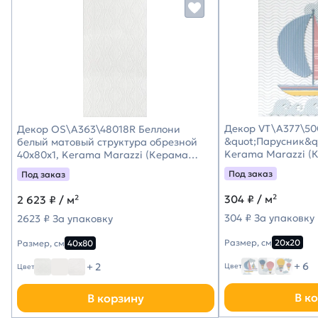
Декор VT\A377\50
Декор OS\A363\48018R Беллони
&quot;Парусник&qu
белый матовый структура обрезной
Kerama Marazzi (
40x80x1, Kerama Marazzi (Керама
Марацци)
Под заказ
Под заказ
304
₽ / м²
2 623
₽ / м²
304 ₽ За упаковку
2623 ₽ За упаковку
Размер, см
20х20
Размер, см
40х80
+ 6
+ 2
Цвет
Цвет
В к
В корзину