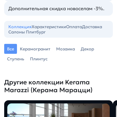
Дополнительная скидка новоселам -3%.
Коллекция
Характеристики
Оплата
Доставка
Салоны Плитбург
Все
Керамогранит
Мозаика
Декор
Ступень
Плинтус
Другие коллекции Kerama
Marazzi (Керама Марацци)