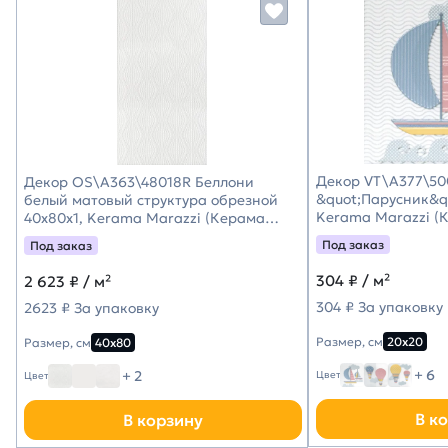
Декор VT\A377\50
Декор OS\A363\48018R Беллони
&quot;Парусник&qu
белый матовый структура обрезной
Kerama Marazzi (
40x80x1, Kerama Marazzi (Керама
Марацци)
Под заказ
Под заказ
304
₽ / м²
2 623
₽ / м²
304 ₽ За упаковку
2623 ₽ За упаковку
Размер, см
20х20
Размер, см
40х80
+ 6
+ 2
Цвет
Цвет
В к
В корзину