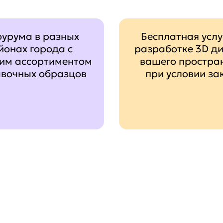
оурума в разных
Бесплатная услу
йонах города с
разработке 3D д
им ассортиментом
вашего простра
авочных образцов
при условии за