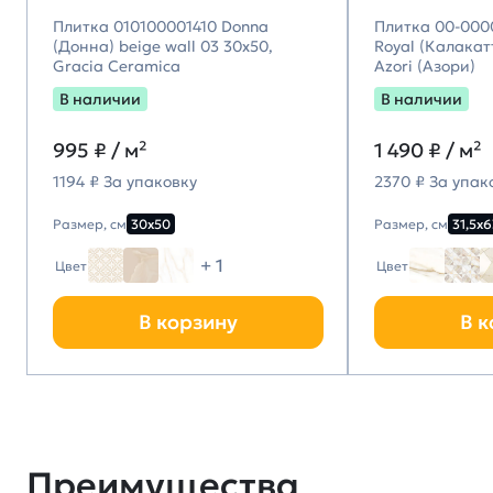
Плитка 010100001410 Donna
Плитка 00-000
(Донна) beige wall 03 30х50,
Royal (Калакатт
Gracia Ceramica
Azori (Азори)
В наличии
В наличии
995
₽ / м²
1 490
₽ / м²
1194 ₽ За упаковку
2370 ₽ За упак
Размер, см
30х50
Размер, см
31,5х6
+ 1
Цвет
Цвет
В корзину
В к
Преимущества