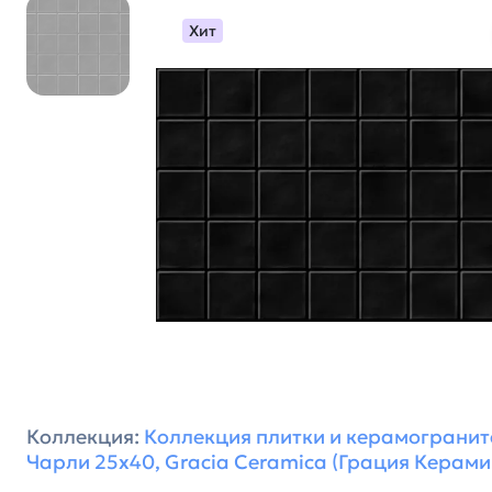
Хит
Коллекция:
Коллекция плитки и керамогранит
Чарли 25х40, Gracia Ceramica (Грация Керами