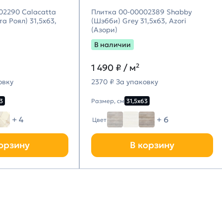
02290 Calacatta
Плитка 00-00002389 Shabby
а Роял) 31,5х63,
(Шэбби) Grey 31,5х63, Azori
(Азори)
В наличии
1 490
₽ / м²
овку
2370 ₽ За упаковку
3
Размер, см
31,5х63
+ 4
+ 6
Цвет
орзину
В корзину