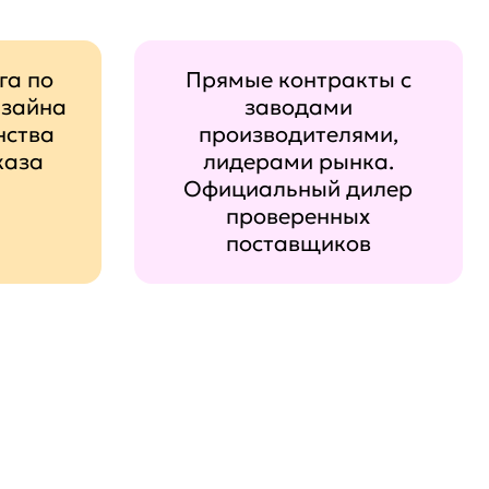
га по
Прямые контракты с
изайна
заводами
нства
производителями,
каза
лидерами рынка.
Официальный дилер
проверенных
поставщиков