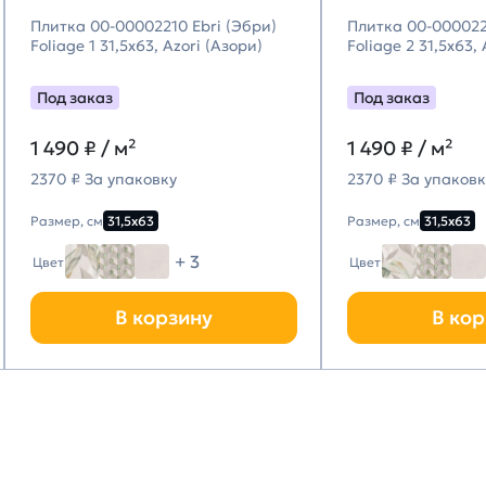
Плитка 00-00002210 Ebri (Эбри)
Плитка 00-000022
Foliage 1 31,5х63, Azori (Азори)
Foliage 2 31,5х63,
Под заказ
Под заказ
1 490
₽ / м²
1 490
₽ / м²
2370 ₽ За упаковку
2370 ₽ За упаковк
Размер, см
31,5х63
Размер, см
31,5х63
+ 3
Цвет
Цвет
В корзину
В кор