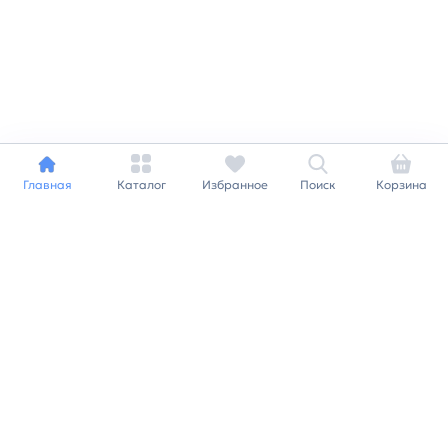
Главная
Каталог
Избранное
Поиск
Корзина
Индивидуальный подход к
каждому клиенту
Станьте нашим клиентом и
получайте все выгоды
нашей партнерской
программы