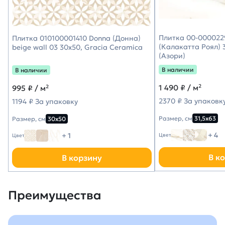
Плитка 00-0000229
Плитка 010100001410 Donna (Донна)
(Калакатта Роял) 3
beige wall 03 30х50, Gracia Ceramica
(Азори)
В наличии
В наличии
1 490
₽ / м²
995
₽ / м²
2370 ₽ За упаковк
1194 ₽ За упаковку
Размер, см
31,5х63
Размер, см
30х50
+ 4
+ 1
Цвет
Цвет
В к
В корзину
Преимущества