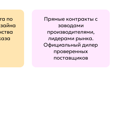
га по
Прямые контракты с
изайна
заводами
нства
производителями,
каза
лидерами рынка.
Официальный дилер
проверенных
поставщиков