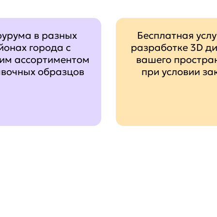
оурума в разных
Бесплатная услу
йонах города с
разработке 3D д
им ассортиментом
вашего простра
авочных образцов
при условии за