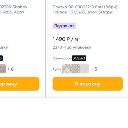
02389 Shabby
Плитка 00-00002210 Ebri (Эбри)
,5х63, Azori
Foliage 1 31,5х63, Azori (Азори)
Под заказ
1 490
₽ / м²
овку
2370 ₽ За упаковку
3
Размер, см
31,5х63
+ 6
+ 3
Цвет
орзину
В корзину