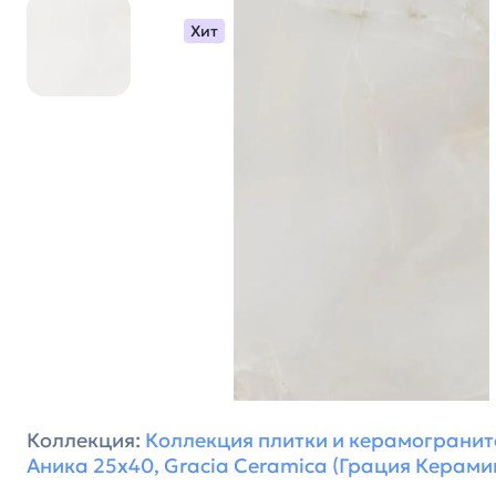
Хит
Коллекция:
Коллекция плитки и керамогранит
Аника 25х40, Gracia Ceramica (Грация Керами