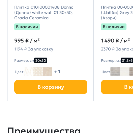
Плитка 010100001408 Donna
Плитка 00-000
(Донна) white wall 01 30х50,
(Шэбби) Grey 31
Gracia Ceramica
(Азори)
В наличии
В наличии
995
₽ / м²
1 490
₽ / м²
1194 ₽ За упаковку
2370 ₽ За упак
Размер, см
30х50
Размер, см
31,5х6
+ 1
Цвет
Цвет
В корзину
В к
Преимущества