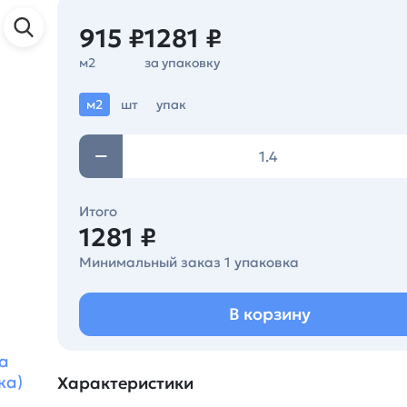
915 ₽
1281 ₽
м2
за упаковку
м2
шт
упак
Итого
1281 ₽
Минимальный заказ 1 упаковка
В корзину
а
ка)
Характеристики