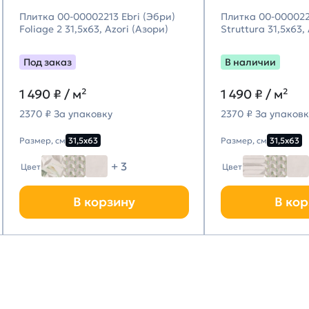
Плитка 00-00002213 Ebri (Эбри)
Плитка 00-000022
Foliage 2 31,5х63, Azori (Азори)
Struttura 31,5х63,
Под заказ
В наличии
1 490
₽ / м²
1 490
₽ / м²
2370 ₽ За упаковку
2370 ₽ За упаковк
Размер, см
31,5х63
Размер, см
31,5х63
+ 3
Цвет
Цвет
В корзину
В кор