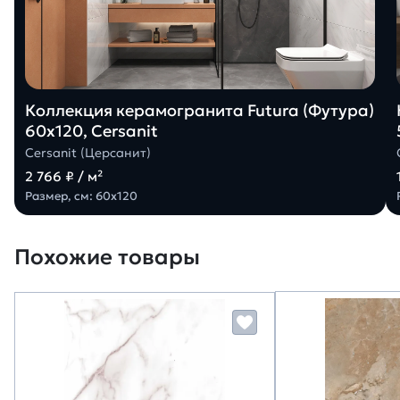
Коллекция керамогранита Futura (Футура)
60х120, Cersanit
Cersanit (Церсанит)
2 766 ₽ / м²
Размер, см: 60х120
Похожие товары