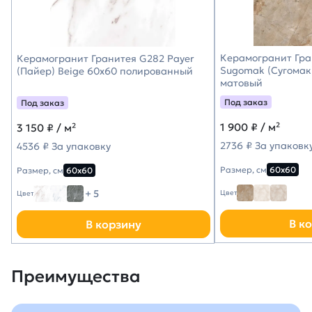
Керамогранит Гра
Керамогранит Гранитея G282 Payer
Sugomak (Сугомак
(Пайер) Beige 60х60 полированный
матовый
Под заказ
Под заказ
1 900
₽ / м²
3 150
₽ / м²
2736 ₽ За упаковк
4536 ₽ За упаковку
Размер, см
60х60
Размер, см
60х60
+ 5
Цвет
Цвет
В к
В корзину
Преимущества