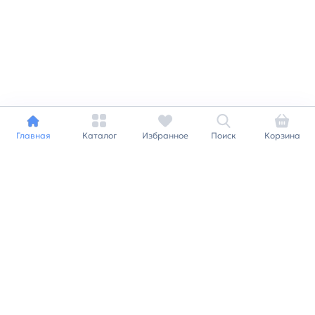
Главная
Каталог
Избранное
Поиск
Корзина
Индивидуальный подход к
каждому клиенту
Станьте нашим клиентом и
получайте все выгоды
нашей партнерской
программы