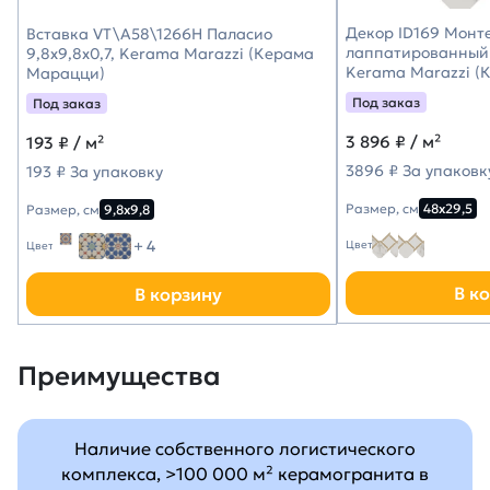
Декор ID169 Монт
Вставка VT\A58\1266H Паласио
лаппатированный 
9,8x9,8x0,7, Kerama Marazzi (Керама
Kerama Marazzi (
Марацци)
Под заказ
Под заказ
3 896
₽ / м²
193
₽ / м²
3896 ₽ За упаковк
193 ₽ За упаковку
Размер, см
48х29,5
Размер, см
9,8х9,8
+ 4
Цвет
Цвет
В к
В корзину
Преимущества
Наличие собственного логистического
комплекса, >100 000 м² керамогранита в