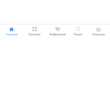
Главная
Каталог
Избранное
Поиск
Корзина
Индивидуальный подход к
каждому клиенту
Станьте нашим клиентом и
получайте все выгоды
нашей партнерской
программы
Заказать звонок