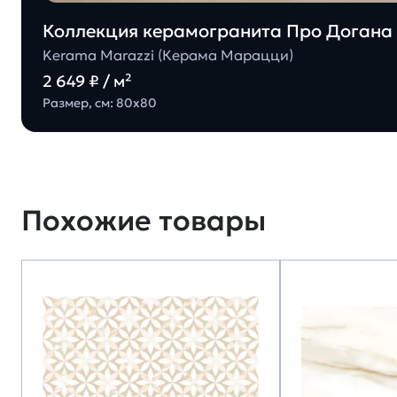
Коллекция керамогранита Про Догана 
Kerama Marazzi (Керама Марацци)
2 649 ₽ / м²
Размер, см: 80х80
Похожие товары