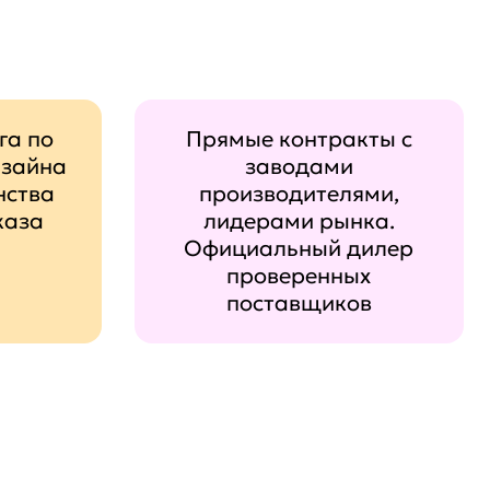
га по
Прямые контракты с
изайна
заводами
нства
производителями,
каза
лидерами рынка.
Официальный дилер
проверенных
поставщиков