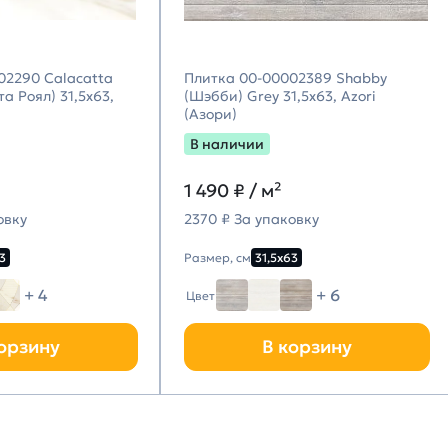
02290 Calacatta
Плитка 00-00002389 Shabby
а Роял) 31,5х63,
(Шэбби) Grey 31,5х63, Azori
(Азори)
В наличии
1 490
₽ / м²
овку
2370 ₽ За упаковку
3
Размер, см
31,5х63
+ 4
+ 6
Цвет
орзину
В корзину