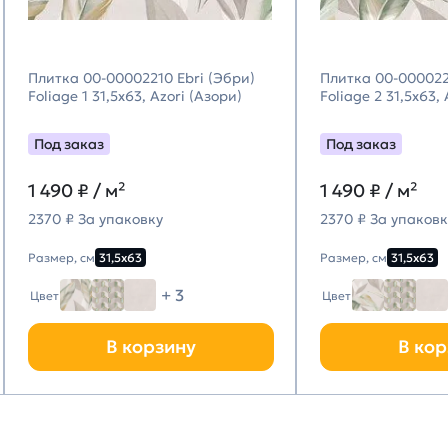
Плитка 00-00002210 Ebri (Эбри)
Плитка 00-000022
Foliage 1 31,5х63, Azori (Азори)
Foliage 2 31,5х63,
Под заказ
Под заказ
1 490
₽ / м²
1 490
₽ / м²
2370 ₽ За упаковку
2370 ₽ За упаковк
Размер, см
31,5х63
Размер, см
31,5х63
+ 3
Цвет
Цвет
В корзину
В кор