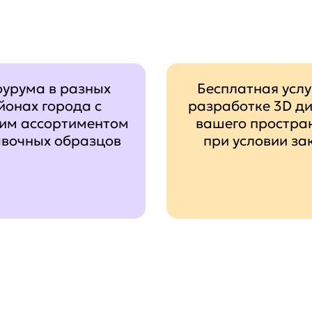
оурума в разных
Бесплатная услу
йонах города с
разработке 3D д
им ассортиментом
вашего простра
авочных образцов
при условии за