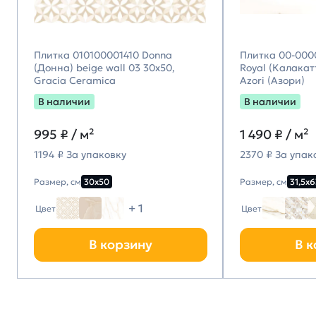
Плитка 010100001410 Donna
Плитка 00-000
(Донна) beige wall 03 30х50,
Royal (Калакатт
Gracia Ceramica
Azori (Азори)
В наличии
В наличии
995
₽ / м²
1 490
₽ / м²
1194 ₽ За упаковку
2370 ₽ За упак
Размер, см
30х50
Размер, см
31,5х6
+ 1
Цвет
Цвет
В корзину
В к