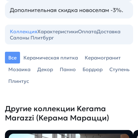
Дополнительная скидка новоселам -3%.
Коллекция
Характеристики
Оплата
Доставка
Салоны Плитбург
Все
Керамическая плитка
Керамогранит
Мозаика
Декор
Панно
Бордюр
Ступень
Плинтус
Другие коллекции Kerama
Marazzi (Керама Марацци)