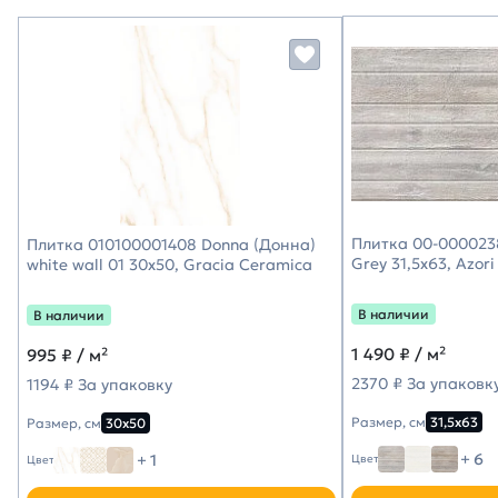
Плитка 00-000023
Плитка 010100001408 Donna (Донна)
Grey 31,5х63, Azori
white wall 01 30х50, Gracia Ceramica
В наличии
В наличии
1 490
₽ / м²
995
₽ / м²
2370 ₽ За упаковк
1194 ₽ За упаковку
Размер, см
31,5х63
Размер, см
30х50
+ 6
+ 1
Цвет
Цвет