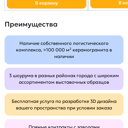
В к
В корзину
Преимущества
Наличие собственного логистического
комплекса, >100 000 м² керамогранита в
наличии
3 шоурума в разных районах города с широким
ассортиментом выставочных образцов
Бесплатная услуга по разработке 3D дизайна
вашего пространства при условии заказа
Прямые контракты с заводами