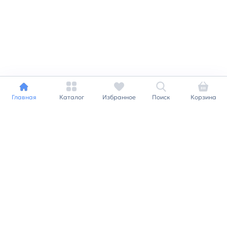
Главная
Каталог
Избранное
Поиск
Корзина
Индивидуальный подход к
каждому клиенту
Станьте нашим клиентом и
получайте все выгоды
нашей партнерской
программы