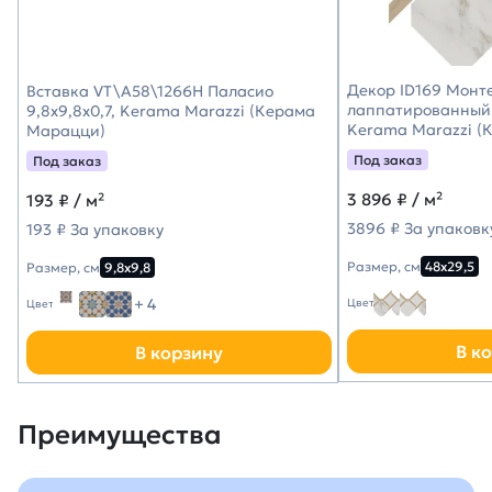
Декор ID169 Монт
Вставка VT\A58\1266H Паласио
лаппатированный 
9,8x9,8x0,7, Kerama Marazzi (Керама
Kerama Marazzi (
Марацци)
Под заказ
Под заказ
3 896
₽ / м²
193
₽ / м²
3896 ₽ За упаковк
193 ₽ За упаковку
Размер, см
48х29,5
Размер, см
9,8х9,8
+ 4
Цвет
Цвет
В к
В корзину
Преимущества