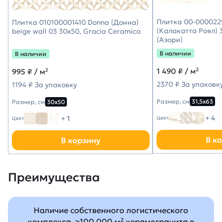
Плитка 00-0000229
Плитка 010100001410 Donna (Донна)
(Калакатта Роял) 3
beige wall 03 30х50, Gracia Ceramica
(Азори)
В наличии
В наличии
1 490
₽ / м²
995
₽ / м²
2370 ₽ За упаковк
1194 ₽ За упаковку
Размер, см
31,5х63
Размер, см
30х50
+ 4
+ 1
Цвет
Цвет
В к
В корзину
Преимущества
Наличие собственного логистического
комплекса, >100 000 м² керамогранита в