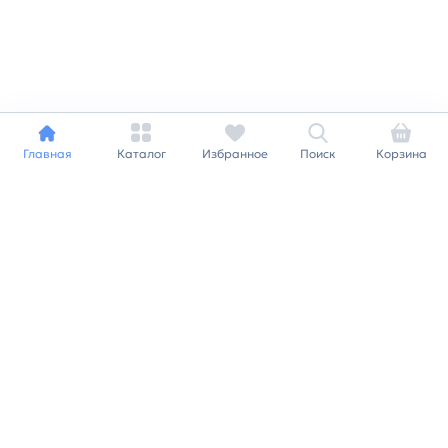
Главная
Каталог
Избранное
Поиск
Корзина
Индивидуальный подход к
каждому клиенту
Станьте нашим клиентом и
получайте все выгоды
нашей партнерской
программы
Заказать звонок